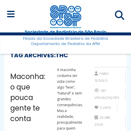
Sociedade de Pediatria de São Paulo
Filiada da Sociedade Brasileira de Pediatria
Departamento de Pediatria da APM
TAG ARCHIVES:
THC
A maconha
FABIO
Maconha:
costuma ser
TEÓFILO
vista como
o que
algo “leve”,
281
“natural” e sem
pouca
VISUALIZAÇÕES
grandes
consequências.
gente te
0
LIKES
Mas a
conta
realidade,
29 ABR,
principalmente
2026
para quem