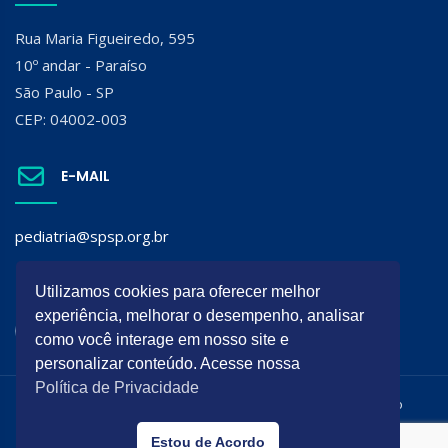
Rua Maria Figueiredo, 595
10º andar - Paraíso
São Paulo - SP
CEP: 04002-003
E-MAIL
pediatria@spsp.org.br
SIGA A SPSP:
Utilizamos cookies para oferecer melhor
experiência, melhorar o desempenho, analisar
como você interage em nosso site e
personalizar conteúdo. Acesse nossa
Política de Privacidade
Todos os direitos reservados. É permitida a reprodução do
conteúdo desta página desde que citada a origem.
Estou de Acordo