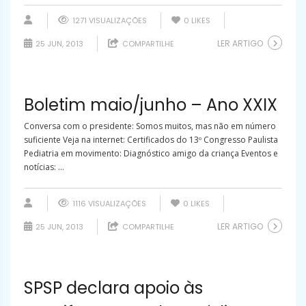
1271 VISUALIZAÇÕES
0
LIKES
LER ARTIGO
25 JUN, 2013
COMPARTILHE
Boletim maio/junho – Ano XXIX
Conversa com o presidente: Somos muitos, mas não em número
suficiente Veja na internet: Certificados do 13º Congresso Paulista
Pediatria em movimento: Diagnóstico amigo da criança Eventos e
notícias: ...
1116 VISUALIZAÇÕES
0
LIKES
LER ARTIGO
25 JUN, 2013
COMPARTILHE
SPSP declara apoio às