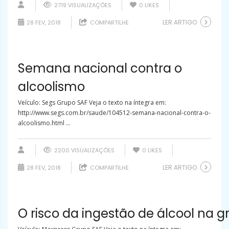
2719 VISUALIZAÇÕES
0
LIKES
LER ARTIGO
28 FEV, 2018
COMPARTILHE
Semana nacional contra o
alcoolismo
Veículo: Segs Grupo SAF Veja o texto na íntegra em:
http://www.segs.com.br/saude/104512-semana-nacional-contra-o-
alcoolismo.html ...
2200 VISUALIZAÇÕES
0
LIKES
LER ARTIGO
28 FEV, 2018
COMPARTILHE
O risco da ingestão de álcool na g