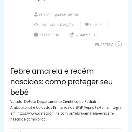
PEDIATRIA@SPSP.ORG.BR
1664 VISUALIZAÇÕES
0
LIKES
28 FEV, 2018
COMPARTILHE
LER ARTIGO
Febre amarela e recém-
nascidos: como proteger seu
bebê
Veículo: DeFato Departamento Cientifico de Pediatria
Ambulatorial e Cuidados Primários da SPSP Veja o texto na íntegra
em: https://www.defatoonline.com.br/febre-amarela-e-recem-
nascidos-como-prot ...