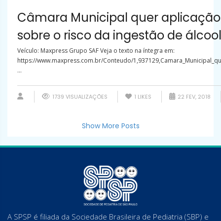
Câmara Municipal quer aplicação 
sobre o risco da ingestão de álcoo
Veículo: Maxpress Grupo SAF Veja o texto na íntegra em:
https://www.maxpress.com.br/Conteudo/1,937129,Camara_Municipal_que
...
1739 VISUALIZAÇÕES
1
LIKES
22 FEV, 2018
Show More Posts
A SPSP é filiada da Sociedade Brasileira de Pediatria (SBP) e