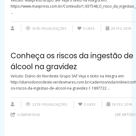
Veículo: Maxpress Grupo SAF Veja o texto na íntegra em:
https://www.maxpress.com.br/Conteudo/1,937548,O_risco_da_ingestao_
...
1678 VISUALIZAÇÕES
0
LIKES
28 FEV, 2018
Conheça os riscos da ingestão de
álcool na gravidez
Veículo: Diário do Nordeste Grupo SAF Veja o texto na íntegra em:
http://diariodonordeste.verdesmares.com.br/cadernos/vida/online/con
os-riscos-da-ingestao-de-alcool-na-gravidez-1.1897722 ...
2228 VISUALIZAÇÕES
0
LIKES
28 FEV, 2018
LER ARTIGO
COMPARTILHE