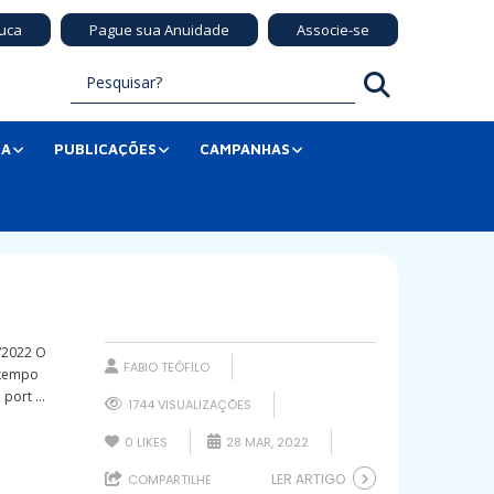
uca
Pague sua Anuidade
Associe-se
SA
PUBLICAÇÕES
CAMPANHAS
/2022 O
FABIO TEÓFILO
 tempo
port ...
1744 VISUALIZAÇÕES
0
LIKES
28 MAR, 2022
LER ARTIGO
COMPARTILHE