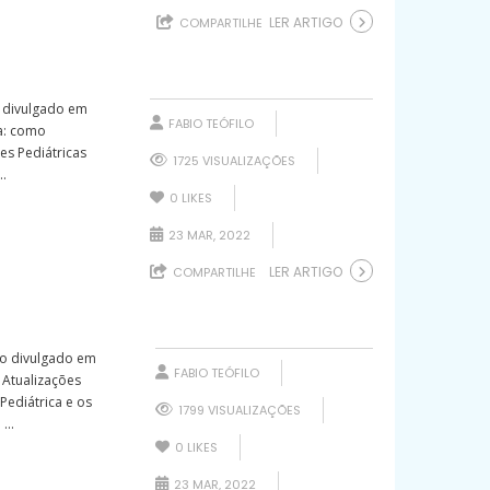
LER ARTIGO
COMPARTILHE
o divulgado em
FABIO TEÓFILO
ca: como
ões Pediátricas
1725 VISUALIZAÇÕES
..
0
LIKES
23 MAR, 2022
LER ARTIGO
COMPARTILHE
to divulgado em
FABIO TEÓFILO
 Atualizações
Pediátrica e os
1799 VISUALIZAÇÕES
...
0
LIKES
23 MAR, 2022