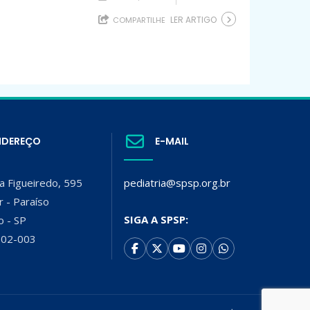
LER ARTIGO
COMPARTILHE
NDEREÇO
E-MAIL
a Figueiredo, 595
pediatria@spsp.org.br
r - Paraíso
SIGA A SPSP:
o - SP
002-003