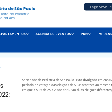
Login SPSP Ed
ria de São Paulo
leira de Pediatria
ia da APM
EPARTAMENTOS
AGENDA DE EVENTOS
PRN
IMPREN
O
Sociedade de Pediatria de São PauloTexto divulgado em 28/03
es
período de votação das eleições da SPSP acontece ao mesmo
em que a SBP: de 25 a 29 de abril. São duas eleições diferentes, 
022: