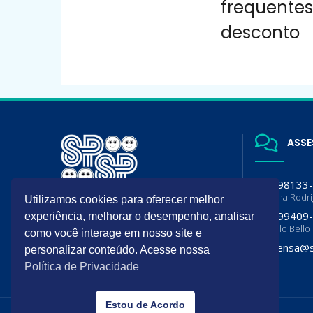
frequente
desconto
ASSE
(11) 98133
Luciana Rodr
Utilizamos cookies para oferecer melhor
A SPSP é filiada da Sociedade
(11) 99409
experiência, melhorar o desempenho, analisar
Brasileira de Pediatria (SBP) e
Flavia lo Bello
Departamento de Pediatria da
como você interage em nosso site e
Associação Paulista de Medicina
imprensa@s
personalizar conteúdo. Acesse nossa
(APM)
Política de Privacidade
Estou de Acordo