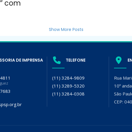
s” com
Show More Posts
SSORIA DE IMPRENSA
TELEFONE
E
-4811
(11) 3284-9809
Rua Mari
iguez
(11) 3289-5320
10º anda
-7683
(11) 3284-0308
São Paul
CEP: 04
psp.org.br