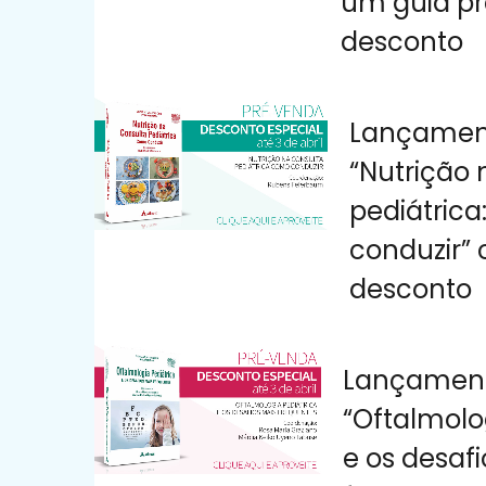
um guia pr
desconto
Lançament
“Nutrição 
pediátric
conduzir”
desconto
Lançamento
“Oftalmolo
e os desaf