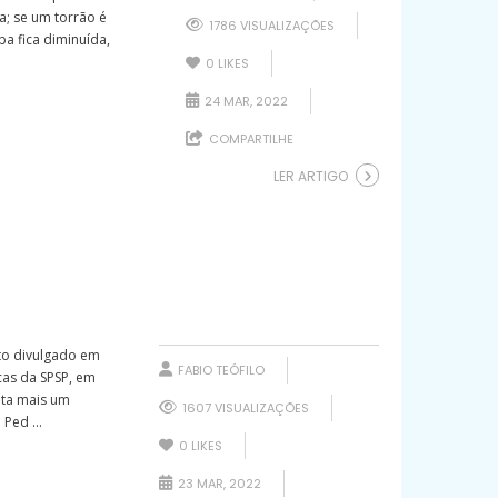
a; se um torrão é
1786 VISUALIZAÇÕES
pa fica diminuída,
0
LIKES
24 MAR, 2022
COMPARTILHE
LER ARTIGO
to divulgado em
FABIO TEÓFILO
cas da SPSP, em
nta mais um
1607 VISUALIZAÇÕES
Ped ...
0
LIKES
23 MAR, 2022