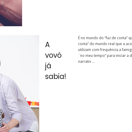
É no mundo do “faz de conta” qu
A
conta” do mundo real que a aco
utilizam com frequência a fami
vovó
¨no meu tempo” para iniciar a d
narrativ ...
já
sabia!