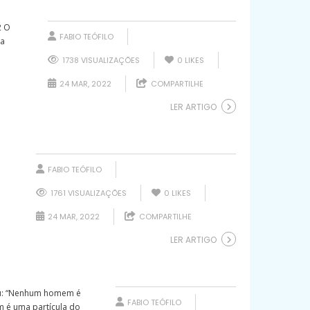
2 O
FABIO TEÓFILO
 a
1738 VISUALIZAÇÕES
0
LIKES
24 MAR, 2022
COMPARTILHE
LER ARTIGO
FABIO TEÓFILO
1761 VISUALIZAÇÕES
0
LIKES
24 MAR, 2022
COMPARTILHE
LER ARTIGO
eu: “Nenhum homem é
FABIO TEÓFILO
m é uma partícula do