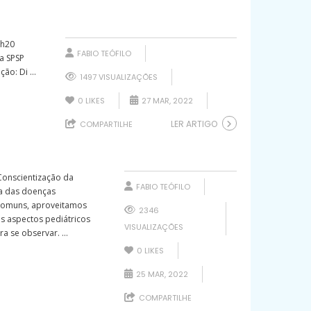
1h20
FABIO TEÓFILO
a SPSP
ão: Di ...
1497 VISUALIZAÇÕES
0
LIKES
27 MAR, 2022
LER ARTIGO
COMPARTILHE
Conscientização da
FABIO TEÓFILO
ma das doenças
comuns, aproveitamos
2346
s aspectos pediátricos
VISUALIZAÇÕES
a se observar. ...
0
LIKES
25 MAR, 2022
COMPARTILHE