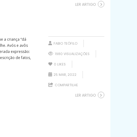
LER ARTIGO
e a criança “dá
FABIO TEÓFILO
lhe. Avós e avôs
gerada expressão:
1980 VISUALIZAÇÕES
escrição de fatos,
0
LIKES
25 MAR, 2022
COMPARTILHE
LER ARTIGO