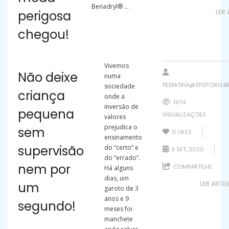
Benadryl® ...
perigosa
LER
chegou!
Vivemos
Não deixe
numa
PEDIATRIA@SPSP.ORG.B
sociedade
criança
onde a
1974
inversão de
pequena
VISUALIZAÇÕES
valores
prejudica o
sem
0
LIKES
ensinamento
supervisão
do “certo” e
9 SET, 2020
do “errado”.
nem por
COMPARTILHE
Há alguns
dias, um
um
LER ARTI
garoto de 3
anos e 9
segundo!
meses foi
manchete