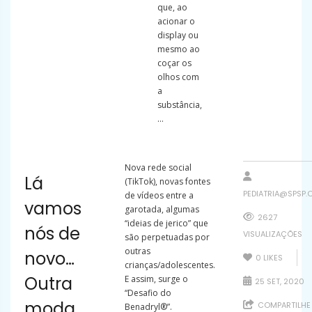
que, ao
acionar o
display ou
mesmo ao
coçar os
olhos com
a
substância,
...
Nova rede social
Lá
(TikTok), novas fontes
PEDIATRIA@SPSP.
de vídeos entre a
vamos
garotada, algumas
2627
“ideias de jerico” que
nós de
VISUALIZAÇÕES
são perpetuadas por
outras
novo…
0
LIKES
crianças/adolescentes.
Outra
E assim, surge o
25 SET, 2020
“Desafio do
moda
COMPARTILHE
Benadryl®”.