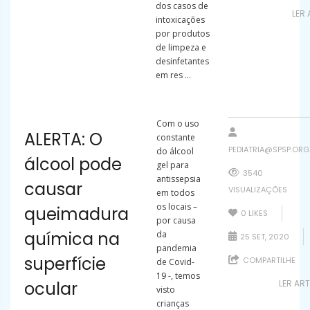
dos casos de
LER
intoxicações
por produtos
de limpeza e
desinfetantes
em res ...
Com o uso
ALERTA: O
constante
PEDIATRIA@SPSP.ORG
do álcool
álcool pode
gel para
3540
antissepsia
causar
VISUALIZAÇÕES
em todos
os locais –
queimadura
0
LIKES
por causa
química na
da
25 SET, 2020
pandemia
superfície
COMPARTILHE
de Covid-
19 -, temos
ocular
LER AR
visto
crianças