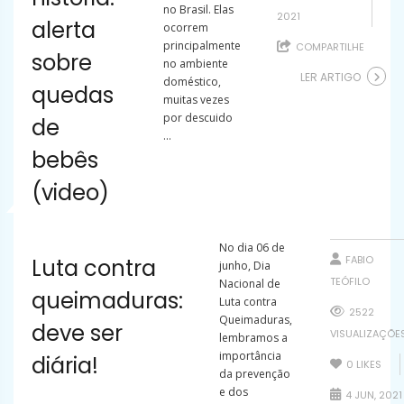
no Brasil. Elas
2021
alerta
ocorrem
principalmente
COMPARTILHE
sobre
no ambiente
LER ARTIGO
doméstico,
quedas
muitas vezes
por descuido
de
...
bebês
(video)
No dia 06 de
FABIO
Luta contra
junho, Dia
TEÓFILO
Nacional de
queimaduras:
Luta contra
2522
Queimaduras,
deve ser
VISUALIZAÇÕE
lembramos a
importância
diária!
0
LIKES
da prevenção
e dos
4 JUN, 2021