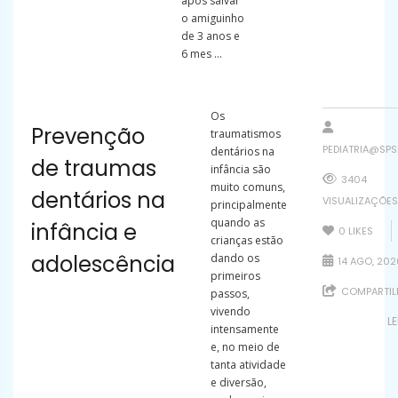
após salvar
o amiguinho
de 3 anos e
6 mes ...
Os
Prevenção
traumatismos
PEDIATRIA@SPS
dentários na
de traumas
infância são
3404
muito comuns,
dentários na
VISUALIZAÇÕES
principalmente
quando as
infância e
0
LIKES
crianças estão
adolescência
dando os
14 AGO, 202
primeiros
COMPARTIL
passos,
vivendo
L
intensamente
e, no meio de
tanta atividade
e diversão,