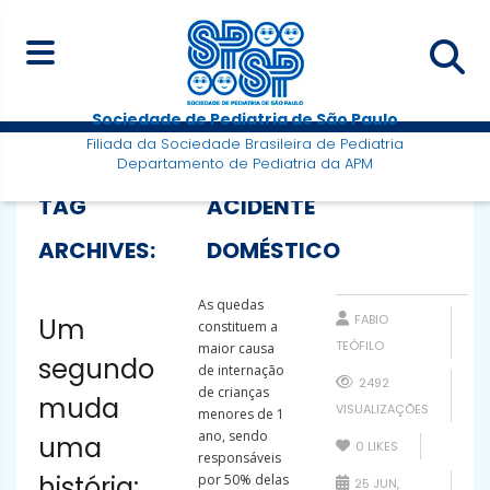
Sociedade de Pediatria de São Paulo
Filiada da Sociedade Brasileira de Pediatria
Departamento de Pediatria da APM
TAG
ACIDENTE
ARCHIVES:
DOMÉSTICO
As quedas
FABIO
Um
constituem a
TEÓFILO
maior causa
segundo
de internação
2492
de crianças
muda
VISUALIZAÇÕES
menores de 1
ano, sendo
uma
0
LIKES
responsáveis
história:
por 50% delas
25 JUN,