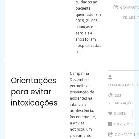
cuidados ao
COMPARTI
paciente
queimado. Em
LER ARTI
2019, 21.023
crianças de
zero a 14
anos foram
hospitalizadas
p ...
Campanha
Orientações
Dezembro
PEDIATRIA@SPSP.
Vermelho –
para evitar
prevenção de
2334
acidentes na
intoxicações
VISUALIZAÇÕES
infância e
adolescência.
0
LIKES
Recentemente,
a Anvisa
1 DEZ, 2020
notificou um
COMPARTILHE
crescimento