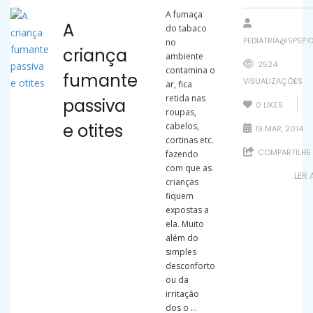
A fumaça
A
do tabaco
PEDIATRIA@SPSP.
no
criança
ambiente
2524
contamina o
fumante
VISUALIZAÇÕES
ar, fica
retida nas
passiva
0
LIKES
roupas,
e otites
cabelos,
19 MAR, 2014
cortinas etc.
COMPARTILHE
fazendo
com que as
LER 
crianças
fiquem
expostas a
ela. Muito
além do
simples
desconforto
ou da
irritação
dos o ...