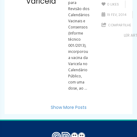
Varicela
para
0
LIKES
Revisão dos
Calendários
19 FEV, 2014
Vacinais e
COMPARTILHE
Consensos
(Informe
LER AR
técnico
001/2013),
incorporou
a vacina da
Varicela no
Calendário
Público,
com uma
dose, ao ...
Show More Posts