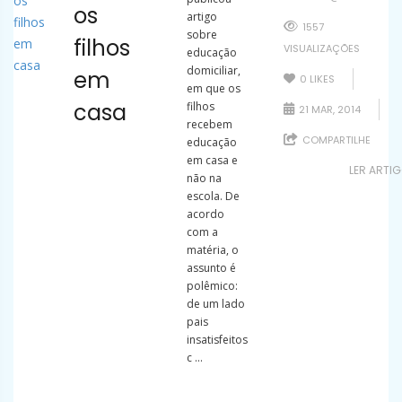
os
artigo
1557
sobre
filhos
VISUALIZAÇÕES
educação
domiciliar,
em
0
LIKES
em que os
casa
filhos
21 MAR, 2014
recebem
COMPARTILHE
educação
em casa e
LER ARTI
não na
escola. De
acordo
com a
matéria, o
assunto é
polêmico:
de um lado
pais
insatisfeitos
c ...