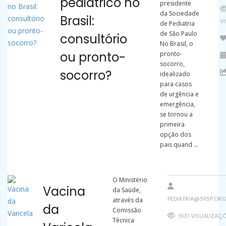
pediátrico no
presidente
da Sociedade
Brasil:
V
de Pediatria
de São Paulo
consultório
No Brasil, o
ou pronto-
pronto-
socorro,
socorro?
idealizado
para casos
de urgência e
emergência,
se tornou a
primeira
opção dos
pais quand ...
O Ministério
Vacina
da Saúde,
PEDIATRIA@SPSP.ORG
através da
da
Comissão
1931 VISUALIZAÇ
Técnica