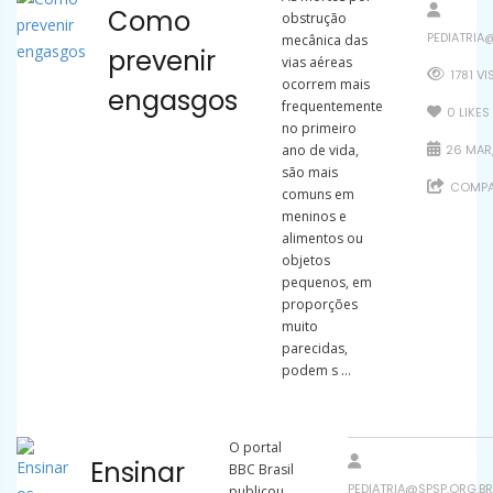
Como
obstrução
PEDIATRIA
mecânica das
prevenir
vias aéreas
1781 V
ocorrem mais
engasgos
frequentemente
0
LIKES
no primeiro
ano de vida,
26 MAR,
são mais
COMPA
comuns em
meninos e
alimentos ou
objetos
pequenos, em
proporções
muito
parecidas,
podem s ...
O portal
Ensinar
BBC Brasil
PEDIATRIA@SPSP.ORG.BR
publicou