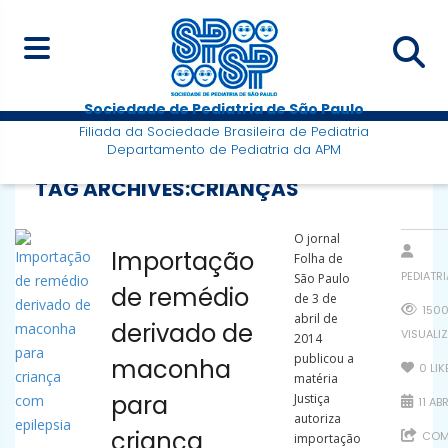
Sociedade de Pediatria de São Paulo
Filiada da Sociedade Brasileira de Pediatria
Departamento de Pediatria da APM
TAG ARCHIVES:
CRIANÇAS
O jornal
Importação
Folha de
PEDIATR
São Paulo
de remédio
de 3 de
150
abril de
derivado de
VISUALI
2014
publicou a
maconha
0
LIK
matéria
para
Justiça
11 ABR
autoriza
criança
COMP
importação