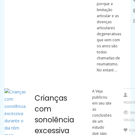
porque a
limitação
articular e as
doenças
articulares
degenerativas
que vem com
os anos são
todas
chamadas de
reumatismo.
No entant ...
A Veja
Crianças
publicou
PEDIAT
em seu site
com
as
38
conclusões
sonolência
VISUA
de um
estudo
excessiva
0
L
que saiu