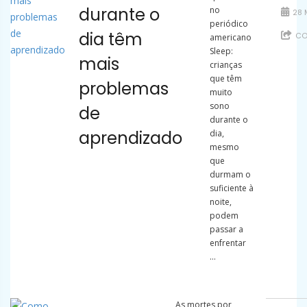
durante o
no
28 
periódico
dia têm
CO
americano
Sleep:
mais
crianças
que têm
problemas
muito
sono
de
durante o
aprendizado
dia,
mesmo
que
durmam o
suficiente à
noite,
podem
passar a
enfrentar
...
As mortes por