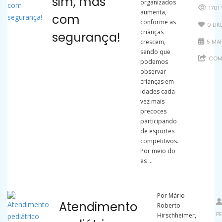
sim, mas
organizados
1701
aumenta,
com
conforme as
0
LIK
crianças
segurança!
crescem,
5 MAR
sendo que
COMP
podemos
observar
crianças em
idades cada
vez mais
precoces
participando
de esportes
competitivos.
Por meio do
es ...
Por Mário
Atendimento
Roberto
P
Hirschheimer,