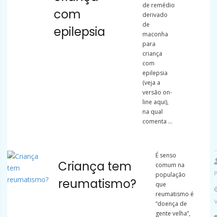
de remédio
com
derivado
de
epilepsia
maconha
para
criança
com
epilepsia
(veja a
versão on-
line aqui),
na qual
comenta ...
É senso
Criança tem
comum na
população
reumatismo?
que
reumatismo é
“doença de
gente velha”,