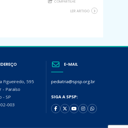
COMPARTILHE
LER ARTIGO
NDEREÇO
E-MAIL
a Figueiredo, 595
pediatria@spsp.org.br
r - Paraíso
SIGA A SPSP:
o - SP
002-003