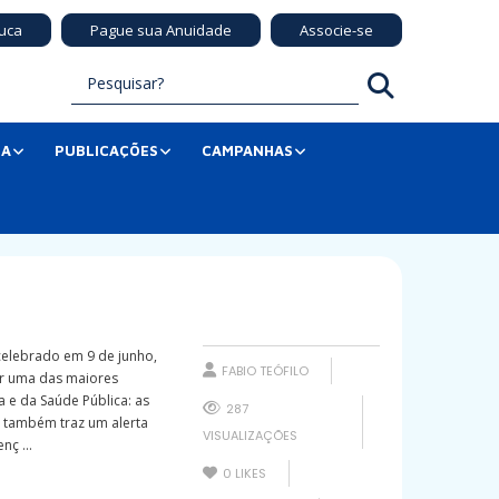
uca
Pague sua Anuidade
Associe-se
SA
PUBLICAÇÕES
CAMPANHAS
celebrado em 9 de junho,
FABIO TEÓFILO
ar uma das maiores
 e da Saúde Pública: as
287
a também traz um alerta
VISUALIZAÇÕES
nç ...
0
LIKES