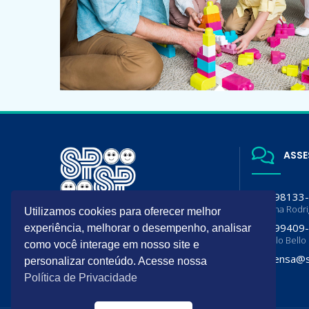
ASSE
(11) 98133
Luciana Rodr
Utilizamos cookies para oferecer melhor
A SPSP é filiada da Sociedade
(11) 99409
experiência, melhorar o desempenho, analisar
Brasileira de Pediatria (SBP) e
Flavia lo Bello
Departamento de Pediatria da
como você interage em nosso site e
Associação Paulista de Medicina
imprensa@s
personalizar conteúdo. Acesse nossa
(APM)
Política de Privacidade