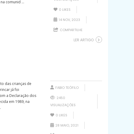
na comunid ...
0
LIKES
14 NOV, 2023
COMPARTILHE
LER ARTIGO
o das crianças de
FABIO TEÓFILO
incar já foi
com a Declaração dos
2450
lecida em 1989, na
VISUALIZAÇÕES
.
0
LIKES
28 MAIO, 2021