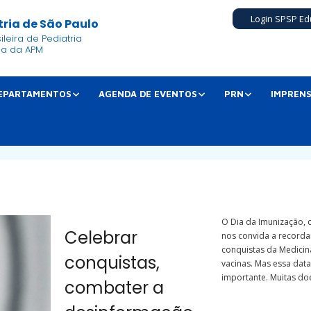
Login SPSP Ed
ria de São Paulo
leira de Pediatria
ia da APM
EPARTAMENTOS
AGENDA DE EVENTOS
PRN
IMPREN
O Dia da Imunização, 
Celebrar
nos convida a record
conquistas da Medicina
conquistas,
vacinas. Mas essa dat
importante. Muitas doe
combater a