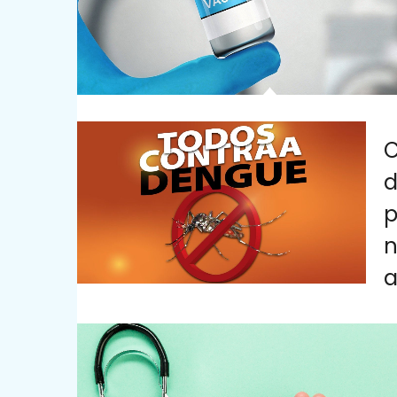
d
p
n