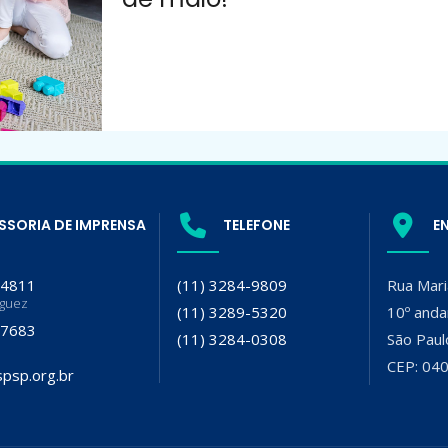
SSORIA DE IMPRENSA
TELEFONE
E
-4811
(11) 3284-9809
Rua Mari
iguez
(11) 3289-5320
10º anda
-7683
(11) 3284-0308
São Paul
CEP: 04
psp.org.br