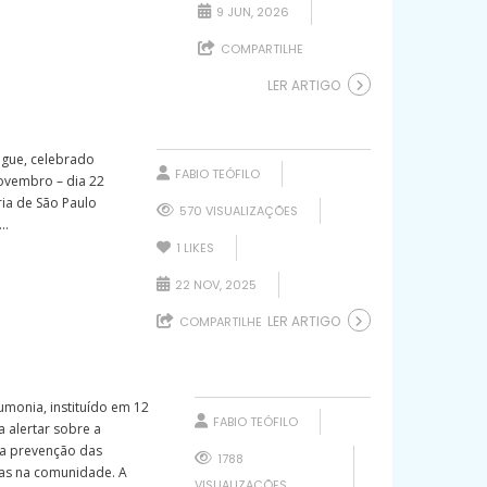
9 JUN, 2026
COMPARTILHE
LER ARTIGO
gue, celebrado
FABIO TEÓFILO
ovembro – dia 22
ria de São Paulo
570 VISUALIZAÇÕES
..
1
LIKES
22 NOV, 2025
LER ARTIGO
COMPARTILHE
umonia, instituído em 12
FABIO TEÓFILO
 alertar sobre a
 a prevenção das
1788
as na comunidade. A
VISUALIZAÇÕES