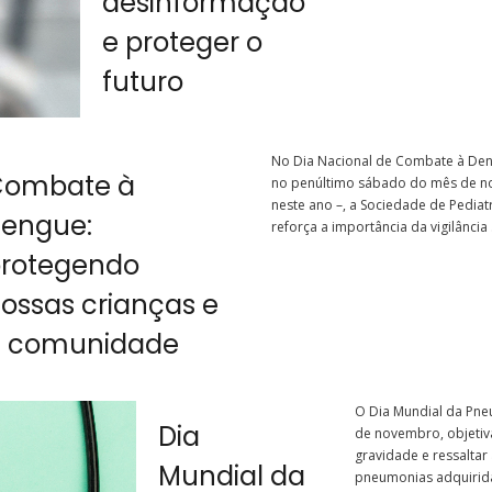
desinformação
e proteger o
futuro
No Dia Nacional de Combate à Den
Combate à
no penúltimo sábado do mês de n
neste ano –, a Sociedade de Pediat
engue:
reforça a importância da vigilância .
rotegendo
ossas crianças e
a comunidade
O Dia Mundial da Pne
Dia
de novembro, objetiva
gravidade e ressaltar
Mundial da
pneumonias adquirid