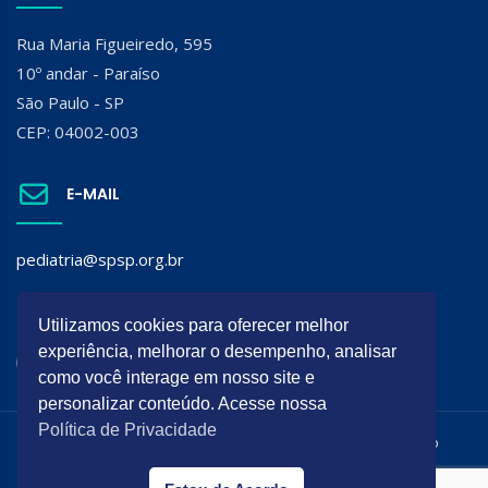
Rua Maria Figueiredo, 595
10º andar - Paraíso
São Paulo - SP
CEP: 04002-003
E-MAIL
pediatria@spsp.org.br
SIGA A SPSP:
Utilizamos cookies para oferecer melhor
experiência, melhorar o desempenho, analisar
como você interage em nosso site e
personalizar conteúdo. Acesse nossa
Política de Privacidade
Todos os direitos reservados. É permitida a reprodução do
conteúdo desta página desde que citada a origem.