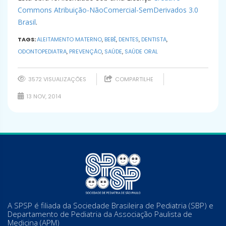
Commons Atribuição-NãoComercial-SemDerivados 3.0
Brasil
.
TAGS:
ALEITAMENTO MATERNO
,
BEBÊ
,
DENTES
,
DENTISTA
,
ODONTOPEDIATRA
,
PREVENÇÃO
,
SAÚDE
,
SAÚDE ORAL
3572 VISUALIZAÇÕES
COMPARTILHE
13 NOV, 2014
A SPSP é filiada da Sociedade Brasileira de Pediatria (SBP) e
Departamento de Pediatria da Associação Paulista de
Medicina (APM)