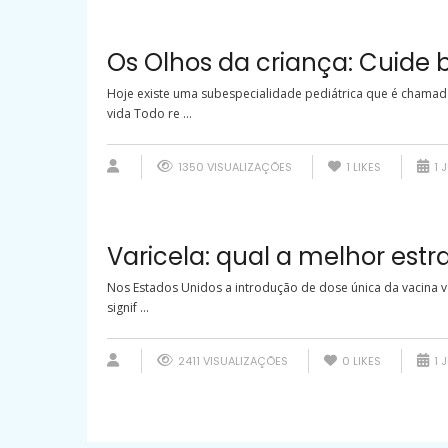
Os Olhos da criança: Cuide
Hoje existe uma subespecialidade pediátrica que é chamada
vida Todo re ...
1350 VISUALIZAÇÕES
1
LIKES
1 
Varicela: qual a melhor est
Nos Estados Unidos a introdução de dose única da vacina v
signif ...
2411 VISUALIZAÇÕES
0
LIKES
1 