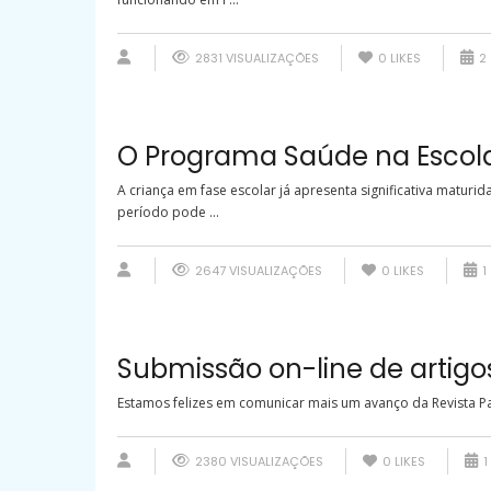
2831 VISUALIZAÇÕES
0
LIKES
2 
O Programa Saúde na Escola
A criança em fase escolar já apresenta significativa matur
período pode ...
2647 VISUALIZAÇÕES
0
LIKES
1
Submissão on-line de artigos
Estamos felizes em comunicar mais um avanço da Revista Pau
2380 VISUALIZAÇÕES
0
LIKES
1