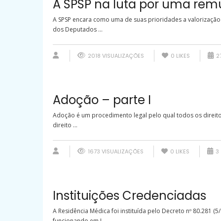
A SPSP na luta por uma remu
A SPSP encara como uma de suas prioridades a valorização
dos Deputados ...
2018 VISUALIZAÇÕES
0
LIKES
27
Adoção – parte I
Adoção é um procedimento legal pelo qual todos os direitos
direito ...
1673 VISUALIZAÇÕES
0
LIKES
3 
Instituições Credenciadas
A Residência Médica foi instituída pelo Decreto nº 80.281 
funcionando em I ...