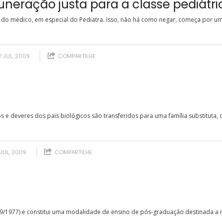
neração justa para a classe pediátri
 do médico, em especial do Pediatra. Isso, não há como negar, começa por um
 JUL, 2009
COMPARTILHE
 e deveres dos pais biológicos são transferidos para uma família substituta,
JUL, 2009
COMPARTILHE
(5/9/1977) e constitui uma modalidade de ensino de pós-graduação destinada a