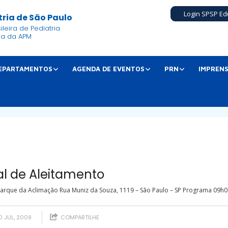
Login SPSP Ed
ria de São Paulo
leira de Pediatria
ia da APM
EPARTAMENTOS
AGENDA DE EVENTOS
PRN
IMPREN
l de Aleitamento
Parque da Aclimação Rua Muniz da Souza, 1119 – São Paulo – SP Programa 09h00
 JUL, 2009
COMPARTILHE