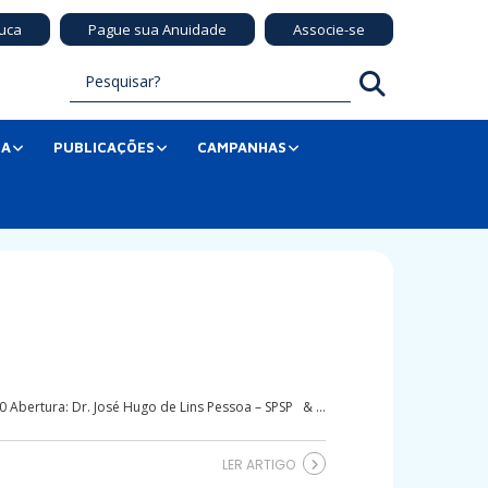
uca
Pague sua Anuidade
Associe-se
SA
PUBLICAÇÕES
CAMPANHAS
 Abertura: Dr. José Hugo de Lins Pessoa – SPSP & ...
LER ARTIGO