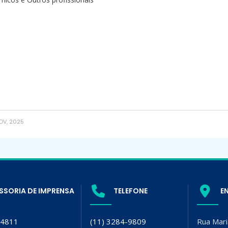
OV, 2025
SSORIA DE IMPRENSA
TELEFONE
E
-4811
(11) 3284-9809
Rua Mari