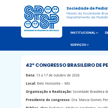
Sociedade de Pediat
Filiada da Sociedade Brasi
Departamento de Pediatr
INSTITUCIONAL
D
SERVIÇOS
42º CONGRESSO BRASILEIRO DE P
Data:
13 a 17 de outubro de 2026
Local:
Belo Horizonte – MG
Organização e Realização:
Sociedade Brasileira d
Presidente do congresso:
Dra. Marcia Gomes Pe
Público-alvo:
Pediatras, Médicos residentes, Acadê