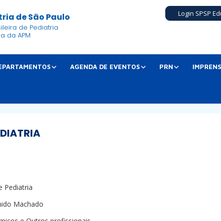
Login SPSP Ed
ria de São Paulo
leira de Pediatria
ia da APM
EPARTAMENTOS
AGENDA DE EVENTOS
PRN
IMPREN
EDIATRIA
e Pediatria
nido Machado
micos e Outros profissionais