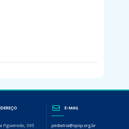
NDEREÇO
E-MAIL
a Figueiredo, 595
pediatria@spsp.org.br