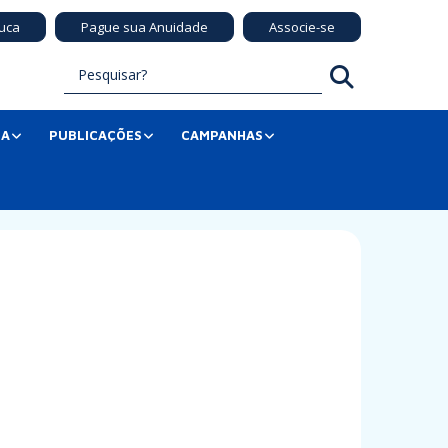
uca
Pague sua Anuidade
Associe-se
SA
PUBLICAÇÕES
CAMPANHAS