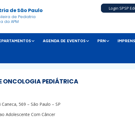
Login SPSP Ed
ria de São Paulo
leira de Pediatria
ia da APM
EPARTAMENTOS
AGENDA DE EVENTOS
PRN
IMPREN
DE ONCOLOGIA PEDIÁTRICA
i Caneca, 569 –
São Paulo – SP
 ao Adolescente Com Câncer