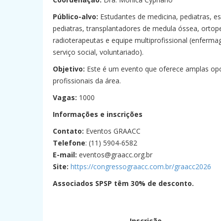
Público-alvo:
Estudantes de medicina, pediatras, esp
pediatras, transplantadores de medula óssea, ortopedi
radioterapeutas e equipe multiprofissional (enfermag
serviço social, voluntariado).
Objetivo:
Este é um evento que oferece amplas opo
profissionais da área.
Vagas:
1000
Informações e inscrições
Contato:
Eventos GRAACC
Telefone
: (11) 5904-6582
E-mail:
eventos@graacc.org.br
Site:
https://congressograacc.com.br/graacc2026
Associados SPSP têm 30% de desconto.
–
Inscrição