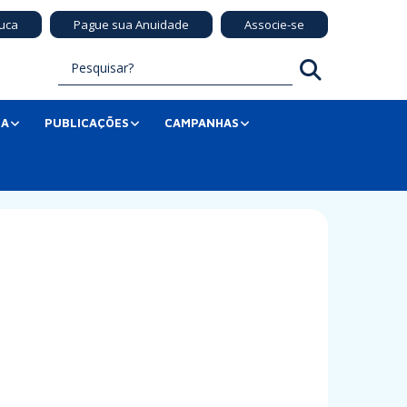
uca
Pague sua Anuidade
Associe-se
SA
PUBLICAÇÕES
CAMPANHAS