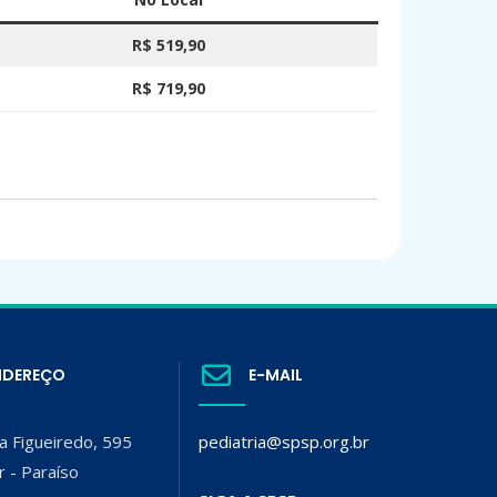
R$ 519,90
R$ 719,90
NDEREÇO
E-MAIL
a Figueiredo, 595
pediatria@spsp.org.br
r - Paraíso