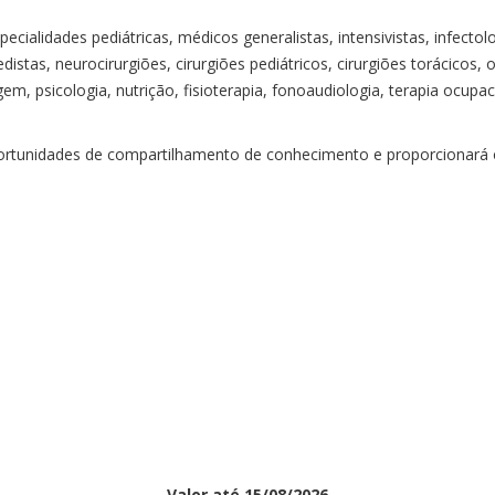
ecialidades pediátricas, médicos generalistas, intensivistas, infecto
stas, neurocirurgiões, cirurgiões pediátricos, cirurgiões torácicos, o
em, psicologia, nutrição, fisioterapia, fonoaudiologia, terapia ocupa
rtunidades de compartilhamento de conhecimento e proporcionará o 
Valor até 15/08/2026