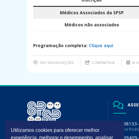
Médicos Associados da SPSP
Médicos não associados
–
Programação completa:
Clique aqui
363 VISUALIZAÇÕES
COMPARTILHE
18 J
ASSE
(11) 98133
Luciana Rodr
Utilizamos cookies para oferecer melhor
A SPSP é filiada da Sociedade
(11) 99409
experiência, melhorar o desempenho, analisar
Brasileira de Pediatria (SBP) e