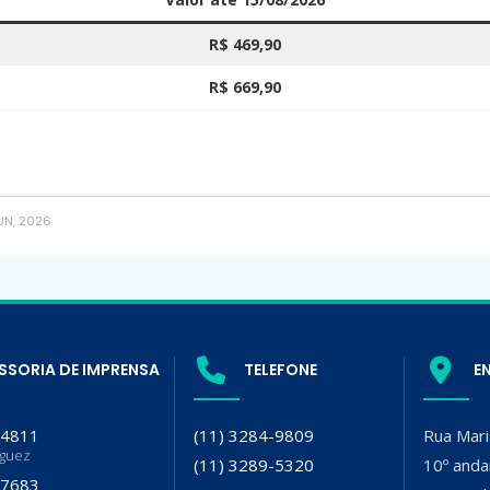
R$ 469,90
R$ 669,90
UN, 2026
SSORIA DE IMPRENSA
TELEFONE
E
-4811
(11) 3284-9809
Rua Mari
iguez
(11) 3289-5320
10º anda
-7683