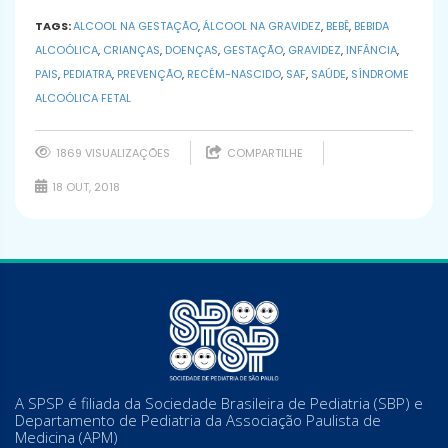
TAGS:
ALCOOL NA GESTAÇÃO
,
ÁLCOOL NA GRAVIDEZ
,
BEBÊ
,
BEBIDA
ALCOÓLICA
,
CRIANÇAS
,
DOENÇAS
,
GESTAÇÃO
,
GRAVIDEZ
,
INFÂNCIA
,
PAIS
,
PEDIATRA
,
PREVENÇÃO
,
RECÉM-NASCIDO
,
SAF
,
SAÚDE
,
SÍNDROME
ALCOÓLICA FETAL
1869 VISUALIZAÇÕES
COMPARTILHE
18 OUT, 2018
A SPSP é filiada da Sociedade Brasileira de Pediatria (SBP) e
Departamento de Pediatria da Associação Paulista de
Medicina (APM)