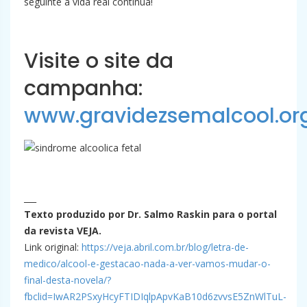
seguinte a vida real continua!
Visite o site da
campanha:
www.gravidezsemalcool.org
___
Texto produzido por Dr. Salmo Raskin para o portal
da revista VEJA.
Link original:
https://veja.abril.com.br/blog/letra-de-
medico/alcool-e-gestacao-nada-a-ver-vamos-mudar-o-
final-desta-novela/?
fbclid=IwAR2PSxyHcyFTIDIqlpApvKaB10d6zvvsE5ZnWlTuL-