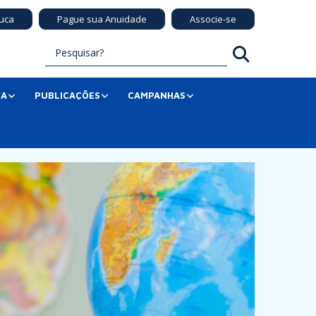
uca
Pague sua Anuidade
Associe-se
SA
PUBLICAÇÕES
CAMPANHAS