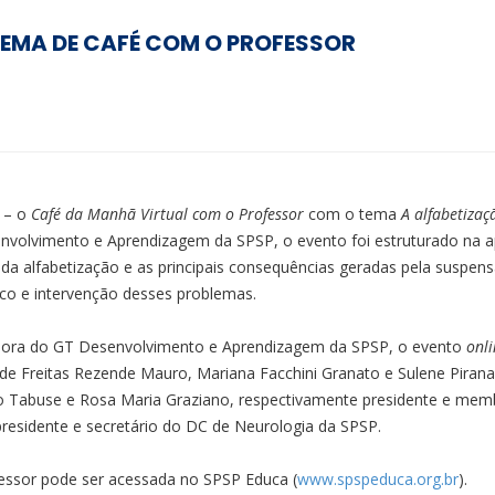
TEMA DE CAFÉ COM O PROFESSOR
 – o
Café da Manhã Virtual com o Professor
com o tema
A
alfabetizaç
volvimento e Aprendizagem da SPSP, o evento foi estruturado na ap
es da alfabetização e as principais consequências geradas pela suspen
ico e intervenção desses problemas.
dora do GT Desenvolvimento e Aprendizagem da SPSP, o evento
onli
a de Freitas Rezende Mauro, Mariana Facchini Granato e Sulene Pir
 Tabuse e Rosa Maria Graziano, respectivamente presidente e memb
presidente e secretário do DC de Neurologia da SPSP.
essor pode ser acessada no SPSP Educa (
www.spspeduca.org.br
).