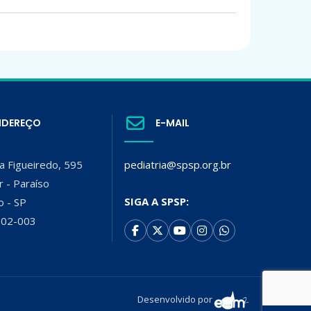
NDEREÇO
E-MAIL
a Figueiredo, 595
pediatria@spsp.org.br
r - Paraíso
SIGA A SPSP:
o - SP
002-003
Desenvolvido por