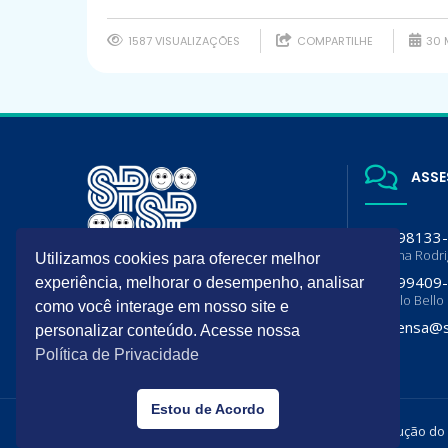
1587 VISUALIZAÇÕES
COMPARTILHE
30 
ASSE
(11) 98133
Luciana Rodr
Utilizamos cookies para oferecer melhor
A SPSP é filiada da Sociedade
(11) 99409
experiência, melhorar o desempenho, analisar
Brasileira de Pediatria (SBP) e
Flavia lo Bello
Departamento de Pediatria da
como você interage em nosso site e
Associação Paulista de Medicina
imprensa@s
personalizar conteúdo. Acesse nossa
(APM)
Política de Privacidade
Estou de Acordo
Todos os direitos reservados. É permitida a reprodução do