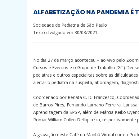
ALFABETIZAÇÃO NA PANDEMIA É 
Sociedade de Pediatria de São Paulo
Texto divulgado em 30/03/2021
No dia 27 de março aconteceu – ao vivo pelo Zoom
Cursos e Eventos e o Grupo de Trabalho (GT) Densen
pediatras e outros especialitas sobre as dificuldad
alertar o pediatra na suspeita, abordagem, diagnóst
Coordenado por Renata C. Di Francesco, Coordena
de Barros Pires, Fernando Lamano Ferreira, Lariss
Aprendizagem da SPSP, além de Márcia Keiko Uyeno
Romar William Cullen Dellapiazza, respectivamente 
A gravação deste Café da Manhã Virtual com o Prof