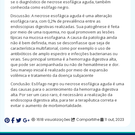
se o diagnóstico de necrose esofágica aguda, também
conhecida como esôfago negro.
Discussão: A necrose esofágica aguda é uma alteração
esofágica rara, com 0,2% de prevalência entre as
endoscopias digestivas realizadas. Sua patogênese é feita
por meio de uma isquemia, no qual promovem as lesões
típicas na mucosa esofagiana. A causa da patologia ainda
não é bem definida, mas se desconfiasse que seja de
característica multifatorial, como por exemplo o uso de
antibióticos de amplo espectro e infecções bacterianas ou
virais. Seu principal sintoma é a hemorragia digestiva alta,
que pode ser acompanhada ou não de hematêmese e dor.
Seu manejo inicial é realizado por meio de expansão
volêmica e tratamento da doença subjacente
Conclusão: Esôfago negro ou necrose esofágica aguda é uma
das causas para o acontecimento da hemorragia digestiva
alta. Por ser um caso raro, é necessário a realização da
endoscopia digestiva alta, para ter a terapêutica correta e
evitar o aumento de morbimortalidade.
1618 visualizações
Compartilhe
11 out, 2023