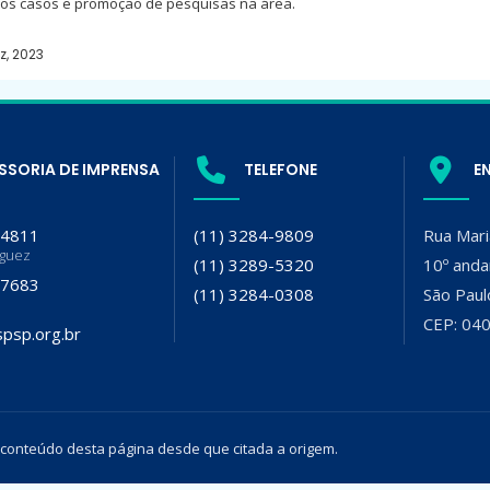
 dos casos e promoção de pesquisas na área.
z, 2023
SSORIA DE IMPRENSA
TELEFONE
E
-4811
(11) 3284-9809
Rua Mari
iguez
(11) 3289-5320
10º anda
-7683
(11) 3284-0308
São Paul
CEP: 04
psp.org.br
 conteúdo desta página desde que citada a origem.