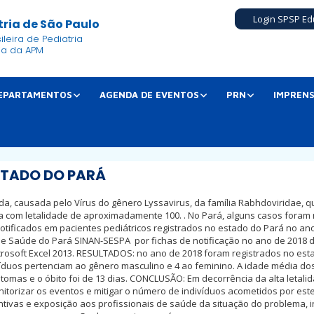
Login SPSP Ed
ria de São Paulo
leira de Pediatria
ia da APM
EPARTAMENTOS
AGENDA DE EVENTOS
PRN
IMPREN
STADO DO PARÁ
da, causada pelo Vírus do gênero Lyssavirus, da família Rabhdoviridae, 
 com letalidade de aproximadamente 100. . No Pará, alguns casos foram n
otificados em pacientes pediátricos registrados no estado do Pará no a
 de Saúde do Pará SINAN-SESPA  por fichas de notificação no ano de 2018
rosoft Excel 2013. RESULTADOS: no ano de 2018 foram registrados no est
íduos pertenciam ao gênero masculino e 4 ao feminino. A idade média dos 
intomas e o óbito foi de 13 dias. CONCLUSÃO: Em decorrência da alta leta
nitorizar os eventos e mitigar o número de indivíduos acometidos por est
ivas e exposição aos profissionais de saúde da situação do problema, in