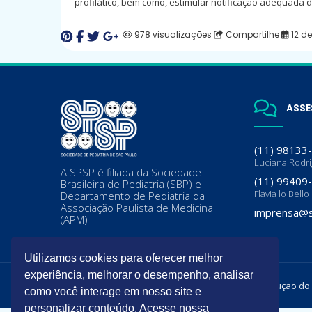
profilático, bem como, estimular notificação adequada
978 visualizações
Compartilhe
12 de
ASSE
(11) 98133
Luciana Rodr
A SPSP é filiada da Sociedade
(11) 99409
Brasileira de Pediatria (SBP) e
Flavia lo Bello
Departamento de Pediatria da
Associação Paulista de Medicina
imprensa@s
(APM)
Utilizamos cookies para oferecer melhor
experiência, melhorar o desempenho, analisar
Todos os direitos reservados. É permitida a reprodução do
como você interage em nosso site e
personalizar conteúdo. Acesse nossa