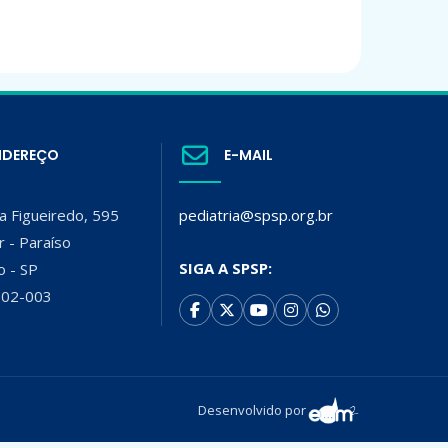
NDEREÇO
E-MAIL
a Figueiredo, 595
pediatria@spsp.org.br
r - Paraíso
SIGA A SPSP:
o - SP
002-003
Desenvolvido por