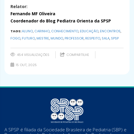
Relator:
Fernando MF Oliveira
Coordenador do Blog Pediatra Orienta da SPSP
TAGS:
ALUNO
,
CARINHO
,
CONHECIMENTO
,
EDUCAÇÃO
,
ENCONTROS
,
FOGO
,
FUTURO
,
MESTRE
,
MUNDO
,
PROFESSOR
,
RESPEITO
,
SALA
,
SPSP
454 VISUALIZAÇÕES
COMPARTILHE
15 OUT, 2025
A SPSP é filiada da Sociedade Brasileira de Pediatria (SBP) e