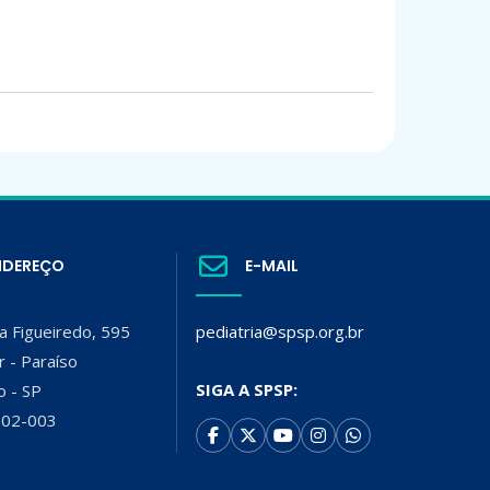
NDEREÇO
E-MAIL
a Figueiredo, 595
pediatria@spsp.org.br
r - Paraíso
SIGA A SPSP:
o - SP
002-003