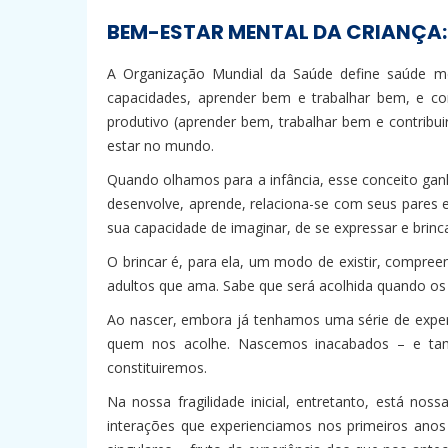
BEM-ESTAR MENTAL DA CRIANÇA: 
A Organização Mundial da Saúde define saúde me
capacidades, aprender bem e trabalhar bem, e con
produtivo (aprender bem, trabalhar bem e contrib
estar no mundo.
Quando olhamos para a infância, esse conceito gan
desenvolve, aprende, relaciona-se com seus pares 
sua capacidade de imaginar, de se expressar e brinca
O brincar é, para ela, um modo de existir, compree
adultos que ama. Sabe que será acolhida quando o
Ao nascer, embora já tenhamos uma série de exper
quem nos acolhe. Nascemos inacabados – e tam
constituiremos.
Na nossa fragilidade inicial, entretanto, está no
interações que experienciamos nos primeiros ano