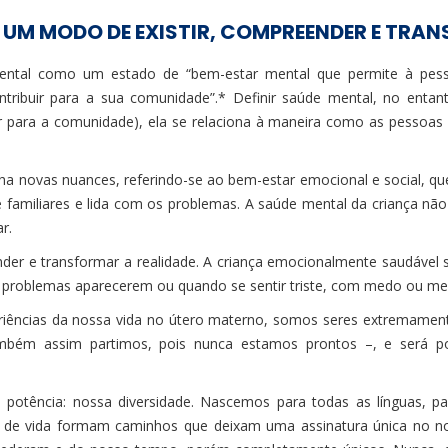
UM MODO DE EXISTIR, COMPREENDER E TRAN
ntal como um estado de “bem-estar mental que permite à pessoa
tribuir para a sua comunidade”.* Definir saúde mental, no entanto
uir para a comunidade), ela se relaciona à maneira como as pessoa
ha novas nuances, referindo-se ao bem-estar emocional e social, q
e familiares e lida com os problemas. A saúde mental da criança 
r.
nder e transformar a realidade. A criança emocionalmente saudável
s problemas aparecerem ou quando se sentir triste, com medo ou m
iências da nossa vida no útero materno, somos seres extremament
bém assim partimos, pois nunca estamos prontos –, e será po
ssa potência: nossa diversidade. Nascemos para todas as línguas, p
s de vida formam caminhos que deixam uma assinatura única no no