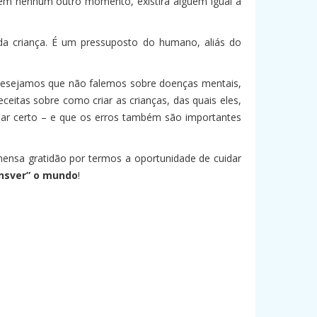
em nenhum outro momento, existirá alguém igual a
 da criança. É um pressuposto do humano, aliás do
desejamos que não falemos sobre doenças mentais,
eitas sobre como criar as crianças, das quais eles,
ar certo – e que os erros também são importantes
nsa gratidão por termos a oportunidade de cuidar
nsver” o mundo
!