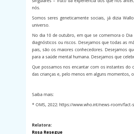
singulares – fruto da experiência dos que nos a
nós.
Somos seres geneticamente sociais, já dizia Wall
universo.
No dia 10 de outubro, em que se comemora o Dia 
diagnósticos ou riscos. Desejamos que todas as mãe
pais, são os maiores conhecedores. Desejamos qu
para a saúde mental humana. Desejamos que celebre
Que possamos nos encantar com os instantes do c
das crianças e, pelo menos em alguns momentos, o
Saiba mais:
* OMS, 2022: https://www.who.int/news-room/fact-sh
Relatora:
Rosa Resegue