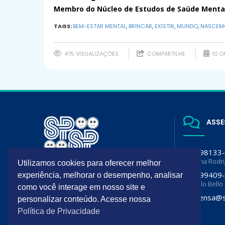
Membro do Núcleo de Estudos de Saúde Menta
TAGS:
BEM-ESTAR MENTAL
,
BRINCAR
,
EXISTIR
,
MUNDO
,
NASCEM
475 VISUALIZAÇÕES
COMPARTILHE
10 O
ASSE
(11) 98133
Luciana Rodr
Utilizamos cookies para oferecer melhor
A SPSP é filiada da Sociedade
(11) 99409
experiência, melhorar o desempenho, analisar
Brasileira de Pediatria (SBP) e
Flavia lo Bello
Departamento de Pediatria da
como você interage em nosso site e
Associação Paulista de Medicina
imprensa@s
personalizar conteúdo. Acesse nossa
(APM)
Política de Privacidade