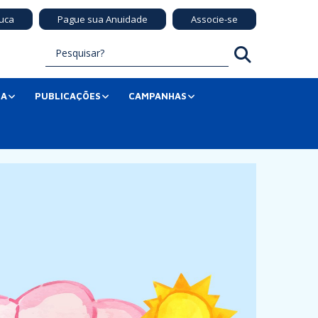
uca
Pague sua Anuidade
Associe-se
SA
PUBLICAÇÕES
CAMPANHAS