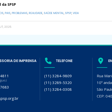
l da SPSP
OS
,
PAIS
,
PROBLEMAS
,
REALIDADE
,
SAÚDE MENTAL
,
SPSP
,
VIDA
UT, 2025
SSORIA DE IMPRENSA
TELEFONE
E
-4811
(11) 3284-9809
Rua Mari
iguez
(11) 3289-5320
10º anda
-7683
(11) 3284-0308
São Paul
CEP: 04
psp.org.br