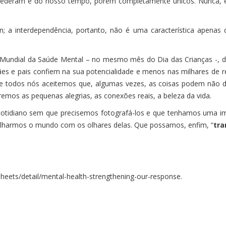
ntecederam e do nosso tempo, porém completamente únicos. Nunca, 
on; a interdependência, portanto, não é uma característica apenas
Mundial da Saúde Mental – no mesmo mês do Dia das Crianças -, 
s e pais confiem na sua potencialidade e menos nas milhares de rec
e todos nós aceitemos que, algumas vezes, as coisas podem não d
mos as pequenas alegrias, as conexões reais, a beleza da vida.
otidiano sem que precisemos fotografá-los e que tenhamos uma ime
lharmos o mundo com os olhares delas. Que possamos, enfim, “
tra
eets/detail/mental-health-strengthening-our-response.