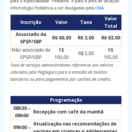
para a especialidade “Pediatria” e para a área de atuação
Infectologia Pediátrica a ser divulgadas pela
CNA
.
Valor
Inscrição
Valor
Taxa
Total
Associado da
R$ 60,00
R$ 3,00
R$ 63,00
SPSP/SBP
Não associado da
R$
R$
R$ 5,00
SPSP/SBP
100,00
105,00
Taxa de serviços administrativos referem-se aos valores
cobrados pela PagSeguro para a emissão de boletos
bancários ou para pagamentos por cartões de crédito.
Programação
08h30 –
Recepção com café da manhã
09h00
Atualização nas recomendações de
09h00 –
vacinas em crianças e adolescentes