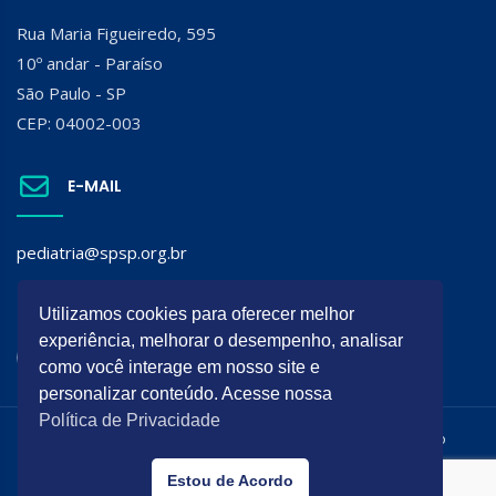
Rua Maria Figueiredo, 595
10º andar - Paraíso
São Paulo - SP
CEP: 04002-003
E-MAIL
pediatria@spsp.org.br
SIGA A SPSP:
Utilizamos cookies para oferecer melhor
experiência, melhorar o desempenho, analisar
como você interage em nosso site e
personalizar conteúdo. Acesse nossa
Política de Privacidade
Todos os direitos reservados. É permitida a reprodução do
conteúdo desta página desde que citada a origem.
Estou de Acordo