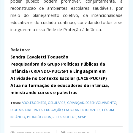
poder público podem promover, conjuntamente, a
reconstrução de ambientes escolares saudáveis, por
meio do planejamento coletivo, da intencionalidade
educativa e do cuidado contínuo, convidando todos a se
integrarem a essa Rede de Proteção à Infância.
Relatora:
Sandra Cavaletti Toquetão
Pesquisadora do Grupo Políticas Públicas da
Infância (CRIANDO-PUC/SP) e Linguagem em
Atividade no Contexto Escolar (LACE-PUC/SP)
Atua na formação de educadores da infância,
ministrando cursos e palestras
TAGS:
ADOLESCENTES
,
CELULARES
,
CRIANÇAS
,
DESENVOLVIMENTO
,
DIGITAIS
,
DIRETRIZES
,
EDUCAÇÃO
,
ESCOLAS
,
ESTUDANTES
,
FÓRUM
,
INFÂNCIA
,
PEDAGÓGICOS
,
REDES SOCIAIS
,
SPSP