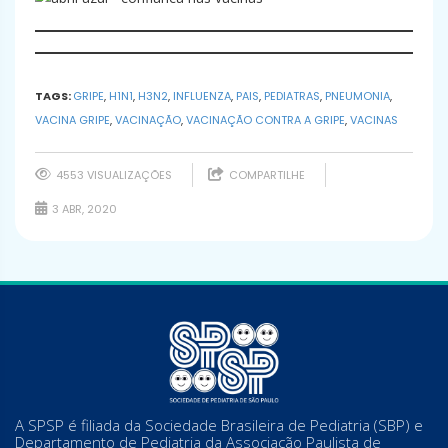
TAGS:
GRIPE
,
H1N1
,
H3N2
,
INFLUENZA
,
PAIS
,
PEDIATRAS
,
PNEUMONIA
,
VACINA GRIPE
,
VACINAÇÃO
,
VACINAÇÃO CONTRA A GRIPE
,
VACINAS
4553 VISUALIZAÇÕES
COMPARTILHE
3 ABR, 2020
A SPSP é filiada da Sociedade Brasileira de Pediatria (SBP) e
Departamento de Pediatria da Associação Paulista de