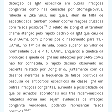
detecção de IgM específica em outras infecções
congênitas como nas causadas por citomegalovírus,
rubéola e Zika vírus, nas quais, além da falta de
especificidade, também podem ocorrer reações cruzadas
22
com falsos positivos.
O relato de Dong
et al
também
chama atenção pelo rápido declínio da IgM que caiu de
45,8 UA/mL com 2 horas pós o nascimento para 11,7
UA/mL, no 14º dia de vida, pouco superior ao valor de
normalidade que é < 10 UA/mL. Enquanto a cinética da
produção e queda de IgM nas infecções por SARS-CoV-2
não for conhecida, o rápido declínio observado no
paciente relatado por Dong
et al
, juntamente com os
desafios inerentes à frequência de falsos positivos da
pesquisa de anticorpos específicos da classe IgM em
outras infecções congênitas, aumenta a possibilidade de
que os achados laboratoriais nos três recém-nascidos
relatados acima não sejam evidências de infecção
congênita verdadeira, podendo representar falsos
20-22
positivos.