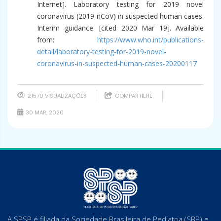
Internet]. Laboratory testing for 2019 novel
coronavirus (2019-nCoV) in suspected human cases.
Interim guidance. [cited 2020 Mar 19]. Available
from:
https://www.who.int/publications-
detail/laboratory-testing-for-2019-novel-
coronavirus-in-suspected-human-cases-20200117
21570 VISUALIZAÇÕES
COMPARTILHE
30 MAR, 2020
A SPSP é filiada da Sociedade Brasileira de Pediatria (SBP) e