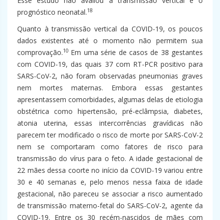
Esse estudo não avaliou a transmissão vertical e o
18
prognóstico neonatal.
Quanto à transmissão vertical da COVID-19, os poucos
dados existentes até o momento não permitem sua
10
comprovação.
Em uma série de casos de 38 gestantes
com COVID-19, das quais 37 com RT-PCR positivo para
SARS-CoV-2, não foram observadas pneumonias graves
nem mortes maternas. Embora essas gestantes
apresentassem comorbidades, algumas delas de etiologia
obstétrica como hipertensão, pré-eclâmpsia, diabetes,
atonia uterina, essas intercorrências gravídicas não
parecem ter modificado o risco de morte por SARS-CoV-2
nem se comportaram como fatores de risco para
transmissão do vírus para o feto. A idade gestacional de
22 mães dessa coorte no início da COVID-19 variou entre
30 e 40 semanas e, pelo menos nessa faixa de idade
gestacional, não pareceu se associar a risco aumentado
de transmissão materno-fetal do SARS-CoV-2, agente da
COVID-19. Entre os 30 recém-nascidos de mães com