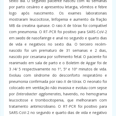
sexto dia. O segundo paciente nasceu com 40 semanas
por parto cesáreo e apresentou letargia, vômitos e febre
logo após nascimento. Os exames laboratoriais
mostraram leucocitose, linfopenia e aumento da fração
MB da creatina quinase. O raio-X de tórax foi compatível
com pneumonia. O RT-PCR foi positivo para SARS-CoV-2
em
swabs
de nasofaringe e anal no segundo e quarto dias
de vida e negativos no sexto dia. O terceiro recém-
nascido foi um prematuro de 31 semanas e 2 dias,
nascido por cesariana por sofrimento fetal. O paciente foi
reanimado em sala de parto e o Boletim de Apgar foi de
3 /4/ 5 respectivamente no 1º, 5º e 10º minutos de vida.
Evoluiu com síndrome do desconforto respiratório e
pneumonia confirmada por raio-X de tórax. O neonato foi
colocado em ventilação não invasiva e evoluiu com sepse
por
Enterobacter agglomerates
, havendo, no hemograma
leucocitose e trombocitopenia, que melhoraram com
tratamento antimicrobiano. O RT-PCR foi positivo para
SARS-CoV-2 no segundo e quarto dias de vida e negativo