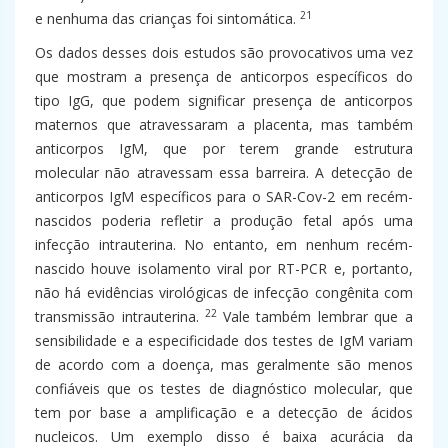
21
e nenhuma das crianças foi sintomática.
Os dados desses dois estudos são provocativos uma vez
que mostram a presença de anticorpos específicos do
tipo IgG, que podem significar presença de anticorpos
maternos que atravessaram a placenta, mas também
anticorpos IgM, que por terem grande estrutura
molecular não atravessam essa barreira. A detecção de
anticorpos IgM específicos para o SAR-Cov-2 em recém-
nascidos poderia refletir a produção fetal após uma
infecção intrauterina. No entanto, em nenhum recém-
nascido houve isolamento viral por RT-PCR e, portanto,
não há evidências virológicas de infecção congênita com
22
transmissão intrauterina.
Vale também lembrar que a
sensibilidade e a especificidade dos testes de IgM variam
de acordo com a doença, mas geralmente são menos
confiáveis que os testes de diagnóstico molecular, que
tem por base a amplificação e a detecção de ácidos
nucleicos. Um exemplo disso é baixa acurácia da