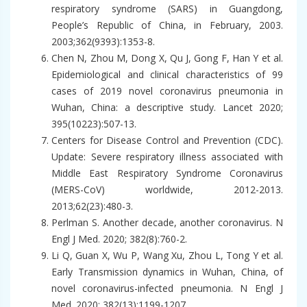
respiratory syndrome (SARS) in Guangdong,
People’s Republic of China, in February, 2003.
2003;362(9393):1353-8.
Chen N, Zhou M, Dong X, Qu J, Gong F, Han Y et al.
Epidemiological and clinical characteristics of 99
cases of 2019 novel coronavirus pneumonia in
Wuhan, China: a descriptive study. Lancet 2020;
395(10223):507-13.
Centers for Disease Control and Prevention (CDC).
Update: Severe respiratory illness associated with
Middle East Respiratory Syndrome Coronavirus
(MERS-CoV) worldwide, 2012-2013.
2013;62(23):480-3.
Perlman S. Another decade, another coronavirus. N
Engl J Med. 2020; 382(8):760-2.
Li Q, Guan X, Wu P, Wang Xu, Zhou L, Tong Y et al.
Early Transmission dynamics in Wuhan, China, of
novel coronavirus-infected pneumonia. N Engl J
Med. 2020; 382(13):1199-1207.