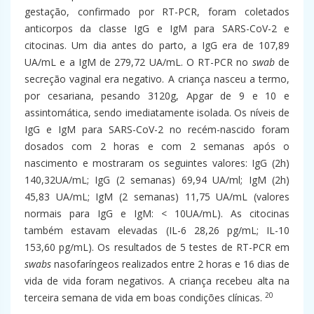
gestação, confirmado por RT-PCR, foram coletados
anticorpos da classe IgG e IgM para SARS-CoV-2 e
citocinas. Um dia antes do parto, a IgG era de 107,89
UA/mL e a IgM de 279,72 UA/mL. O RT-PCR no
swab
de
secreção vaginal era negativo. A criança nasceu a termo,
por cesariana, pesando 3120g, Apgar de 9 e 10 e
assintomática, sendo imediatamente isolada. Os níveis de
IgG e IgM para SARS-CoV-2 no recém-nascido foram
dosados com 2 horas e com 2 semanas após o
nascimento e mostraram os seguintes valores: IgG (2h)
140,32UA/mL; IgG (2 semanas) 69,94 UA/ml; IgM (2h)
45,83 UA/mL; IgM (2 semanas) 11,75 UA/mL (valores
normais para IgG e IgM: < 10UA/mL). As citocinas
também estavam elevadas (IL-6 28,26 pg/mL; IL-10
153,60 pg/mL). Os resultados de 5 testes de RT-PCR em
swabs
nasofaríngeos realizados entre 2 horas e 16 dias de
vida de vida foram negativos. A criança recebeu alta na
20
terceira semana de vida em boas condições clínicas.