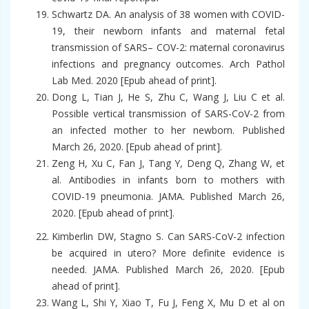
Schwartz DA. An analysis of 38 women with COVID-
19, their newborn infants and maternal fetal
transmission of SARS– COV-2: maternal coronavirus
infections and pregnancy outcomes. Arch Pathol
Lab Med. 2020 [Epub ahead of print].
Dong L, Tian J, He S, Zhu C, Wang J, Liu C et al.
Possible vertical transmission of SARS-CoV-2 from
an infected mother to her newborn. Published
March 26, 2020. [Epub ahead of print].
Zeng H, Xu C, Fan J, Tang Y, Deng Q, Zhang W, et
al. Antibodies in infants born to mothers with
COVID-19 pneumonia. JAMA. Published March 26,
2020. [Epub ahead of print].
Kimberlin DW, Stagno S. Can SARS-CoV-2 infection
be acquired in utero? More definite evidence is
needed. JAMA. Published March 26, 2020. [Epub
ahead of print].
Wang L, Shi Y, Xiao T, Fu J, Feng X, Mu D et al on