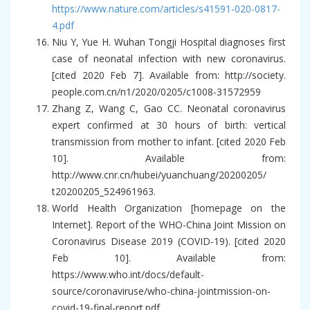
https://www.nature.com/articles/s41591-020-0817-
4.pdf
Niu Y, Yue H. Wuhan Tongji Hospital diagnoses first
case of neonatal infection with new coronavirus.
[cited 2020 Feb 7]. Available from: http://society.
people.com.cn/n1/2020/0205/c1008-31572959
Zhang Z, Wang C, Gao CC. Neonatal coronavirus
expert confirmed at 30 hours of birth: vertical
transmission from mother to infant. [cited 2020 Feb
10]. Available from:
http://www.cnr.cn/hubei/yuanchuang/20200205/
t20200205_524961963.
World Health Organization [homepage on the
Internet]. Report of the WHO-China Joint Mission on
Coronavirus Disease 2019 (COVID-19). [cited 2020
Feb 10]. Available from:
https://www.who.int/docs/default-
source/coronaviruse/who-china-jointmission-on-
covid-19-final-report.pdf