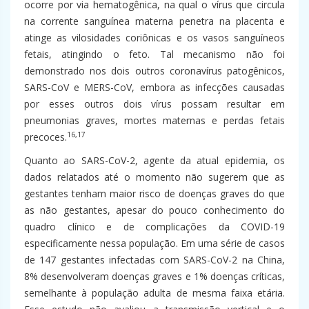
ocorre por via hematogênica, na qual o vírus que circula
na corrente sanguínea materna penetra na placenta e
atinge as vilosidades coriônicas e os vasos sanguíneos
fetais, atingindo o feto. Tal mecanismo não foi
demonstrado nos dois outros coronavírus patogênicos,
SARS-CoV e MERS-CoV, embora as infecções causadas
por esses outros dois vírus possam resultar em
pneumonias graves, mortes maternas e perdas fetais
16,17
precoces.
Quanto ao SARS-CoV-2, agente da atual epidemia, os
dados relatados até o momento não sugerem que as
gestantes tenham maior risco de doenças graves do que
as não gestantes, apesar do pouco conhecimento do
quadro clínico e de complicações da COVID-19
especificamente nessa população. Em uma série de casos
de 147 gestantes infectadas com SARS-CoV-2 na China,
8% desenvolveram doenças graves e 1% doenças críticas,
semelhante à população adulta de mesma faixa etária.