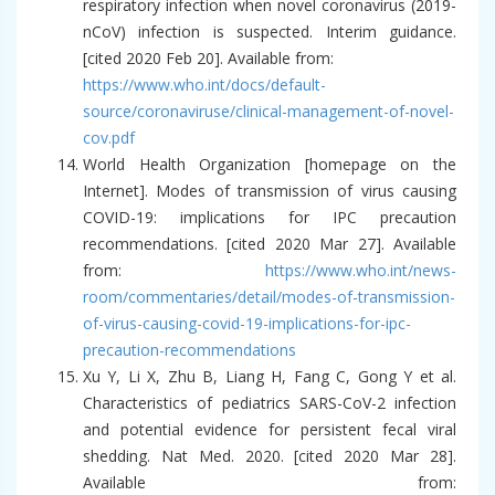
respiratory infection when novel coronavirus (2019-
nCoV) infection is suspected. Interim guidance.
[cited 2020 Feb 20]. Available from:
https://www.who.int/docs/default-
source/coronaviruse/clinical-management-of-novel-
cov.pdf
World Health Organization [homepage on the
Internet]. Modes of transmission of virus causing
COVID-19: implications for IPC precaution
recommendations. [cited 2020 Mar 27]. Available
from:
https://www.who.int/news-
room/commentaries/detail/modes-of-transmission-
of-virus-causing-covid-19-implications-for-ipc-
precaution-recommendations
Xu Y, Li X, Zhu B, Liang H, Fang C, Gong Y et al.
Characteristics of pediatrics SARS-CoV-2 infection
and potential evidence for persistent fecal viral
shedding. Nat Med. 2020. [cited 2020 Mar 28].
Available from: