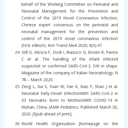
behalf of the Working Committee on Perinatal and
Neonatal Management for the Prevention and
Control of the 2019 Novel Coronavirus Infection.
Chinese expert consensus on the perinatal and
neonatal management for the prevention and
control of the 2019 novel coronavirus infection
(First edition). Ann Transl Med 2020; 8(3):47.
Still G, Mosca F, Dodi I, Biasucci G, Bonini R, Pavesi
C et al. The handling of the infant infected
suspected or confirmed SARS-CoV-2. SIN in shape.
Magazine of the company of Italian Neonatology. N
78 – March 2020.
Zeng L, Xia S, Yuan W, Yan K, Xiao F, Shao J et al.
Neonatal Early-Onset InfectionWith SARS-CoV-2 in
33 Neonates Born to MothersWith COVID-19 in
Wuhan, China. JAMA Pediatrics. Published March 26,
2020. [Epub ahead of print].
World Health Organization [homepage on the