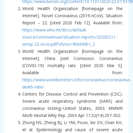
https://www.biorxiv.org/content/10.1101/2020.02.07.937
World Health Organization [homepage on the
Internet]. Novel Coronavirus (2019-nCoV). Situation
Report – 22. [cited 2020 Feb 12]. Available from:
https://www.who.int/docs/default-
source/coronaviruse/situation-reports/20200211-
sitrep-22-ncov.pdf?sfvrsn=fb6d49b1_2
World Health Organization [homepage on the
Internet]. China Joint Comission. Coronavirus
(COVID-19) mortality rate. [cited 2020 Mar 5].
Available from:
https://www.worldometers.info/coronavirus/coronavirus-
death-rate/
Centers for Disease Control and Prevention (CDC).
Severe acute respiratory syndrome (SARS) and
coronavirus testing–United States, 2003. MMWR
Morb Mortal Wkly Rep. 2003 Apr 11;52(14):297-302.
Zhong NS, Zheng BJ, Li YM, Poon, Xie ZH, Chan KH,
et al. Epidemiology and cause of severe acute