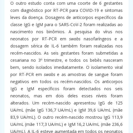
O outro estudo conta com uma coorte de 6 gestantes
com diagnóstico por RT-PCR para COVID-19 e sintomas
leves da doença. Dosagens de anticorpos específicos da
classe IgG e IgM para o SARS-CoV-2 foram realizadas ao
nascimento nos binômios. A pesquisa do vírus nos
neonatos por RT-PCR em
swabs
nasofaríngeos e a
dosagem sérica de IL-6 também foram realizadas nos
recém-nascidos. As seis gestantes foram submetidas a
cesariana no 3º trimestre, e todos os bebês nasceram
bem, sendo isolados imediatamente. O isolamento viral
por RT-PCR em
swabs
e as amostras de sangue foram
negativos em todos os recém-nascidos. Os anticorpos
IgG e IgM específicos foram detectados nos seis
neonatos, mas em dois deles esses níveis foram
alterados. Um recém-nascido apresentou IgG de 125
UA/mL (mãe IgG 136,7 UA/mL) e IgM 39,6 UA/mL (mãe
83,9 UA/mL). O outro recém-nascido mostrou IgG 113,9
UA/mL (mãe 117,3 UA/mL) e IgM 16,2 UA/mL (mãe 236,6
UA/mL). A IL-6 esteve aumentada em todos os neonatos