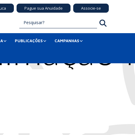
uca
Pague sua Anuidade
Associe-se
SA
PUBLICAÇÕES
CAMPANHAS