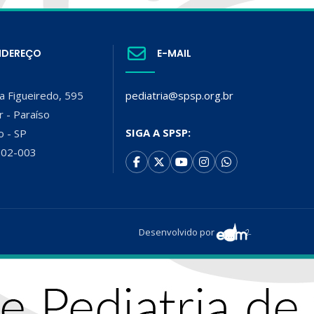
NDEREÇO
E-MAIL
a Figueiredo, 595
pediatria@spsp.org.br
r - Paraíso
SIGA A SPSP:
o - SP
002-003
Desenvolvido por