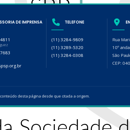
SSORIA DE IMPRENSA
TELEFONE
E
-4811
(11) 3284-9809
Rua Mari
iguez
(11) 3289-5320
10º anda
-7683
(11) 3284-0308
São Paul
CEP: 04
psp.org.br
 conteúdo desta página desde que citada a origem.