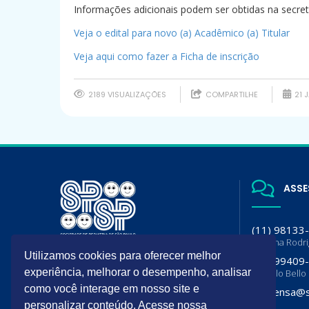
Informações adicionais podem ser obtidas na secret
Veja o edital para novo (a) Acadêmico (a) Titular
Veja aqui como fazer a Ficha de inscrição
2189 VISUALIZAÇÕES
COMPARTILHE
21 J
ASSE
(11) 98133
Luciana Rodr
A SPSP é filiada da Sociedade
Utilizamos cookies para oferecer melhor
(11) 99409
Brasileira de Pediatria (SBP) e
experiência, melhorar o desempenho, analisar
Flavia lo Bello
Departamento de Pediatria da
Associação Paulista de Medicina
como você interage em nosso site e
imprensa@s
(APM)
personalizar conteúdo. Acesse nossa