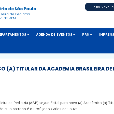
Login SPSP Ed
ria de São Paulo
leira de Pediatria
ia da APM
EPARTAMENTOS
AGENDA DE EVENTOS
PRN
IMPREN
O (A) TITULAR DA ACADEMIA BRASILEIRA DE 
ira de Pediatria (ABP) segue Edital para novo (a) Acadêmico (a) Titu
 cujo patrono é o Prof. João Carlos de Souza.