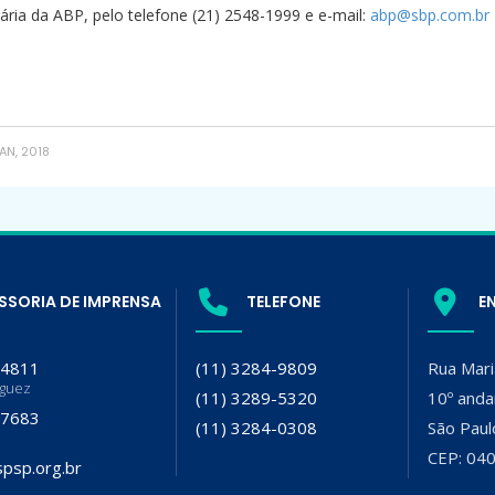
ária da ABP, pelo telefone (21) 2548-1999 e e-mail:
abp@sbp.com.br
AN, 2018
SSORIA DE IMPRENSA
TELEFONE
E
-4811
(11) 3284-9809
Rua Mari
iguez
(11) 3289-5320
10º anda
-7683
(11) 3284-0308
São Paul
CEP: 04
psp.org.br