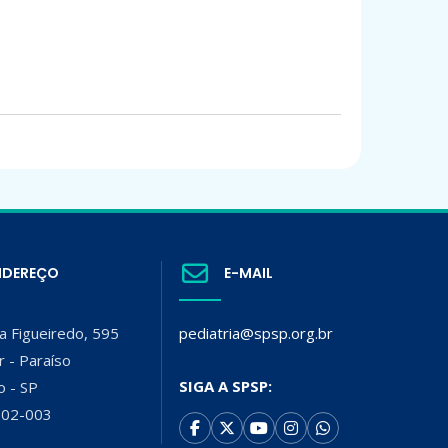
NDEREÇO
E-MAIL
a Figueiredo, 595
pediatria@spsp.org.br
r - Paraíso
SIGA A SPSP:
o - SP
002-003