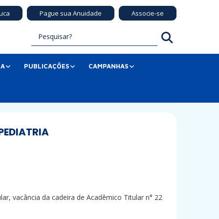
uca
Pague sua Anuidade
Associe-se
SA
PUBLICAÇÕES
CAMPANHAS
PEDIATRIA
lar, vacância da cadeira de Acadêmico Titular n° 22