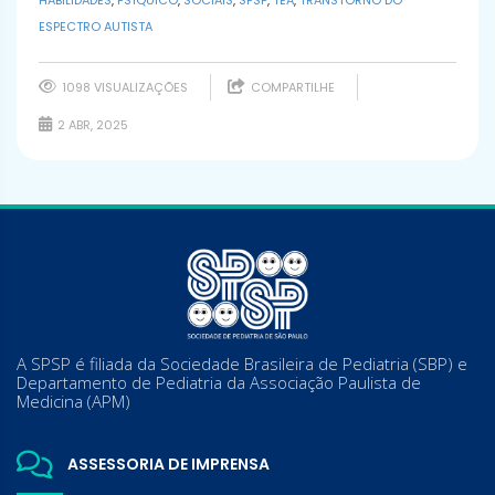
HABILIDADES
,
PSÍQUICO
,
SOCIAIS
,
SPSP
,
TEA
,
TRANSTORNO DO
ESPECTRO AUTISTA
1098 VISUALIZAÇÕES
COMPARTILHE
2 ABR, 2025
A SPSP é filiada da Sociedade Brasileira de Pediatria (SBP) e
Departamento de Pediatria da Associação Paulista de
Medicina (APM)
ASSESSORIA DE IMPRENSA