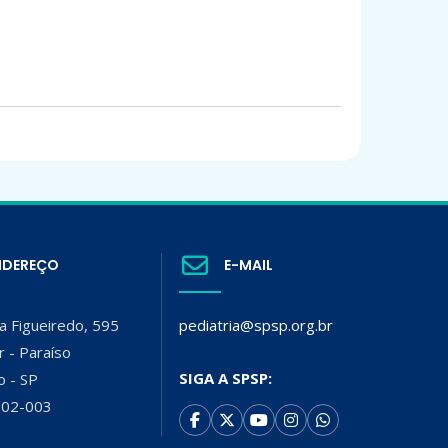
NDEREÇO
E-MAIL
a Figueiredo, 595
pediatria@spsp.org.br
r - Paraíso
SIGA A SPSP:
o - SP
002-003