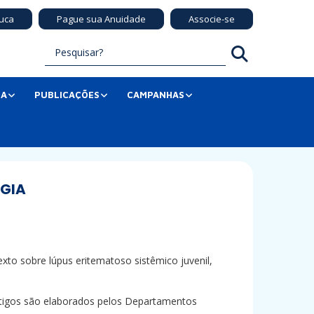
uca
Pague sua Anuidade
Associe-se
SA
PUBLICAÇÕES
CAMPANHAS
OGIA
to sobre lúpus eritematoso sistêmico juvenil,
rtigos são elaborados pelos Departamentos