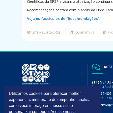
Científicos da SPSP e visam a atualização contínua 
Recomendações contam com o apoio da Libbs Farm
Veja os fascículos de “Recomendações”
2173 VISUALIZAÇÕES
COMPARTILHE
7 NO
ASSE
(11) 98133
Luciana Rodr
A SPSP é filiada da Sociedade
(11) 99409
Utilizamos cookies para oferecer melhor
Brasileira de Pediatria (SBP) e
Flavia lo Bello
Departamento de Pediatria da
experiência, melhorar o desempenho, analisar
Associação Paulista de Medicina
imprensa@s
como você interage em nosso site e
(APM)
personalizar conteúdo. Acesse nossa