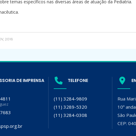
sobre temas específicos nas diversas áreas de atuação da Pediatria.
acêutica.
V, 2016
SSORIA DE IMPRENSA
TELEFONE
E
-4811
(11) 3284-9809
Rua Mari
iguez
(11) 3289-5320
10º anda
-7683
(11) 3284-0308
São Paul
CEP: 04
psp.org.br