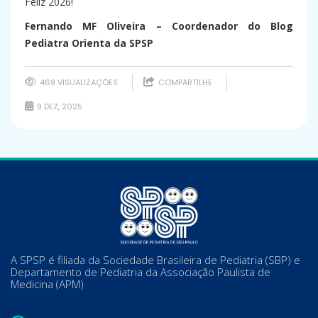
Feliz 2026!
Fernando MF Oliveira – Coordenador do Blog
Pediatra Orienta da SPSP
469 VISUALIZAÇÕES
COMPARTILHE
9 DEZ, 2025
A SPSP é filiada da Sociedade Brasileira de Pediatria (SBP) e
Departamento de Pediatria da Associação Paulista de
Medicina (APM)