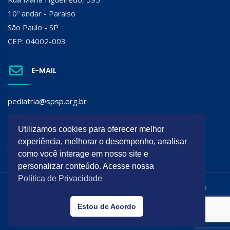
10º andar - Paraíso
São Paulo - SP
CEP: 04002-003
E-MAIL
pediatria@spsp.org.br
SIGA A SPSP:
Utilizamos cookies para oferecer melhor
experiência, melhorar o desempenho, analisar
como você interage em nosso site e
personalizar conteúdo. Acesse nossa
Política de Privacidade
Todos os direitos reservados. É permitida a reprodução do
conteúdo desta página desde que citada a origem.
Estou de Acordo
Desenvolvido por