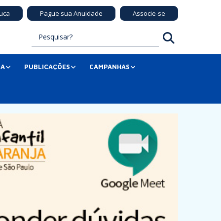
uca
Pague sua Anuidade
Associe-se
SA
PUBLICAÇÕES
CAMPANHAS