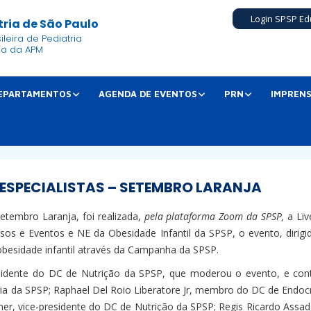
Login SPSP Ed
ria de São Paulo
leira de Pediatria
ia da APM
EPARTAMENTOS
AGENDA DE EVENTOS
PRN
IMPREN
 ESPECIALISTAS – SETEMBRO LARANJA
tembro Laranja, foi realizada,
pela plataforma Zoom da SPSP,
a Li
rsos e Eventos e NE da Obesidade Infantil da SPSP, o evento, dirigi
obesidade infantil através da Campanha da SPSP.
idente do DC de Nutrição da SPSP, que moderou o evento, e conto
ia da SPSP; Raphael Del Roio Liberatore Jr, membro do DC de Endocr
ner, vice-presidente do DC de Nutrição da SPSP; Regis Ricardo Assad,