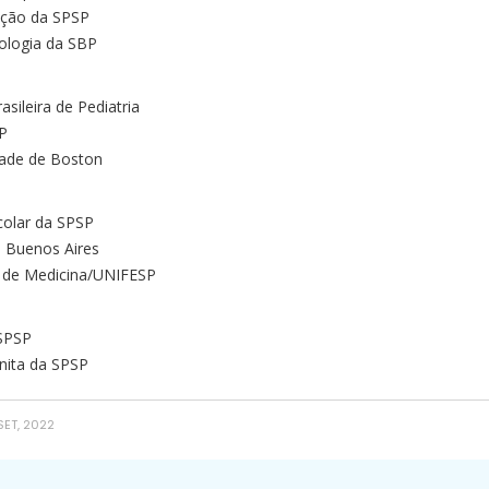
rição da SPSP
ologia da SBP
asileira de Pediatria
SP
dade de Boston
colar da SPSP
 Buenos Aires
a de Medicina/UNIFESP
 SPSP
ênita da SPSP
SET, 2022