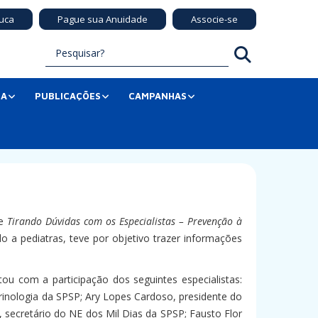
uca
Pague sua Anuidade
Associe-se
SA
PUBLICAÇÕES
CAMPANHAS
ve
Tirando Dúvidas com os Especialistas – Prevenção à
do a pediatras, teve por objetivo trazer informações
u com a participação dos seguintes especialistas:
inologia da SPSP; Ary Lopes Cardoso, presidente do
 secretário do NE dos Mil Dias da SPSP; Fausto Flor