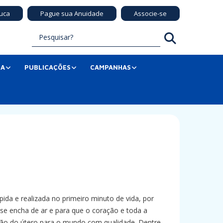
uca
Pague sua Anuidade
Associe-se
SA
PUBLICAÇÕES
CAMPANHAS
ida e realizada no primeiro minuto de vida, por
 se encha de ar e para que o coração e toda a
sição do útero para o mundo com qualidade. Dentre