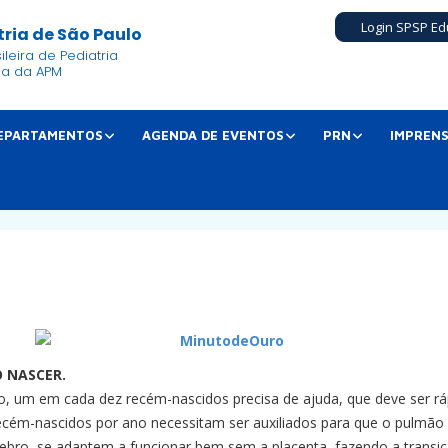
Login SPSP Ed
ria de São Paulo
leira de Pediatria
ia da APM
EPARTAMENTOS
AGENDA DE EVENTOS
PRN
IMPREN
 NASCER.
o, um em cada dez recém-nascidos precisa de ajuda, que deve ser ráp
l recém-nascidos por ano necessitam ser auxiliados para que o pulmão
 cérebro, se adaptem a funcionar bem sem a placenta, fazendo a tran