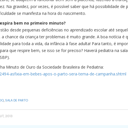
ez. Na gravidez, por vezes, é possível saber que há possibilidade de
iculdade se manifesta na hora do nascimento.
espira bem no primeiro minuto?
, estão desde pequenas deficiências no aprendizado escolar até sequ
 a chance da criança ter problemas é muito grande. A boa notícia é q
ade para toda a vida, da infância à fase adulta! Para tanto, é impo
para que respire bem, se isso se for preciso? Haverá pediatra na sala 
(SBP).
a Minuto de Ouro da Sociedade Brasileira de Pediatria:
352494-asfixia-em-bebes-apos-o-parto-sera-tema-de-campanha.shtml
DO
,
SALA DE PARTO
UT, 2013