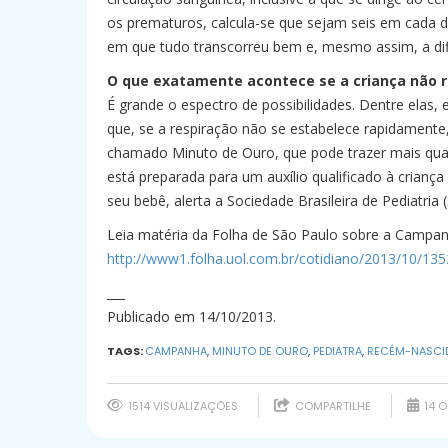
os prematuros, calcula-se que sejam seis em cada d
em que tudo transcorreu bem e, mesmo assim, a dif
O que exatamente acontece se a criança não r
É grande o espectro de possibilidades. Dentre elas
que, se a respiração não se estabelece rapidamente,
chamado Minuto de Ouro, que pode trazer mais qualid
está preparada para um auxílio qualificado à criança 
seu bebê, alerta a Sociedade Brasileira de Pediatria 
Leia matéria da Folha de São Paulo sobre a Campanh
http://www1.folha.uol.com.br/cotidiano/2013/10/1
___
Publicado em 14/10/2013.
TAGS:
CAMPANHA
,
MINUTO DE OURO
,
PEDIATRA
,
RECÉM-NASCI
1514 VISUALIZAÇÕES
COMPARTILHE
14 O