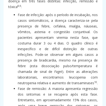
doença em três fases distintas: infecção, remissão e
8,9
tóxica
:
Fase de infecção: após o período de incubação, nos
casos sintomáticos, a doença caracteriza-se pela
presença de febre, cefaleia, mialgia, náuseas,
vômitos, astenia e congestão conjuntival. Os
pacientes apresentam viremia nesta fase, que
costuma durar 3 ou 4 dias. O quadro clínico é
inespecífico e de difícil distinção de outras
infecções. Pode-se observar em alguns casos a
presença de bradicardia, mesmo na presença de
febre (esta dissociação pulso/temperatura é
chamada de sinal de
Faget
). Entre as alterações
laboratoriais, encontramos leucopenia com
10
neutropenia relativa e aumento de transaminases
.
Fase de remissão: A maioria apresenta regressão
dos sintomas e se recupera após esta fase.
Entretanto, em aproximadamente 15% dos casos,
após uma breve remissão dos sintomas, os