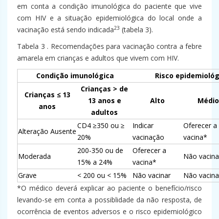
em conta a condição imunológica do paciente que vive
com HIV e a situação epidemiológica do local onde a
23
vacinação está sendo indicada
(tabela 3).
Tabela 3 . Recomendações para vacinação contra a febre
amarela em crianças e adultos que vivem com HIV.
Condição imunológica
Risco epidemiológ
Crianças > de
Crianças ≤ 13
13 anos e
Alto
Médio
anos
adultos
CD4 ≥350 ou ≥
Indicar
Oferecer a
Alteração Ausente
20%
vacinação
vacina*
200-350 ou de
Oferecer a
Moderada
Não vacina
15% a 24%
vacina*
Grave
< 200 ou < 15%
Não vacinar
Não vacina
*O médico deverá explicar ao paciente o benefício/risco
levando-se em conta a possiblidade da não resposta, de
ocorrência de eventos adversos e o risco epidemiológico