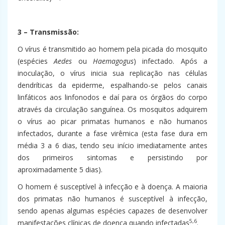
3 – Transmissão:
O vírus é transmitido ao homem pela picada do mosquito
(espécies
Aedes
ou
Haemagogus
) infectado. Após a
inoculação, o vírus inicia sua replicação nas células
dendríticas da epiderme, espalhando-se pelos canais
linfáticos aos linfonodos e daí para os órgãos do corpo
através da circulação sanguínea. Os mosquitos adquirem
o vírus ao picar primatas humanos e não humanos
infectados, durante a fase virêmica (esta fase dura em
média 3 a 6 dias, tendo seu início imediatamente antes
dos primeiros sintomas e persistindo por
aproximadamente 5 dias).
O homem é susceptível à infecção e à doença. A maioria
dos primatas não humanos é susceptível à infecção,
sendo apenas algumas espécies capazes de desenvolver
5,6
manifestações clínicas de doença quando infectadas
.