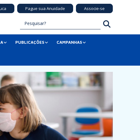
uca
Pague sua Anuidade
Associe-se
SA
PUBLICAÇÕES
CAMPANHAS