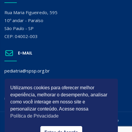
Rua Maria Figueiredo, 595
10º andar - Paraíso
São Paulo - SP
CEP: 04002-003
E-MAIL
pediatria@spsp.org.br
SIGA A SPSP:
Utilizamos cookies para oferecer melhor
experiência, melhorar o desempenho, analisar
como você interage em nosso site e
personalizar conteúdo. Acesse nossa
Política de Privacidade
Todos os direitos reservados. É permitida a reprodução do
conteúdo desta página desde que citada a origem.