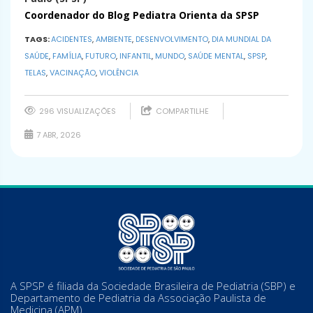
Coordenador do Blog Pediatra Orienta da SPSP
TAGS:
ACIDENTES
,
AMBIENTE
,
DESENVOLVIMENTO
,
DIA MUNDIAL DA
SAÚDE
,
FAMÍLIA
,
FUTURO
,
INFANTIL
,
MUNDO
,
SAÚDE MENTAL
,
SPSP
,
TELAS
,
VACINAÇÃO
,
VIOLÊNCIA
296 VISUALIZAÇÕES
COMPARTILHE
7 ABR, 2026
A SPSP é filiada da Sociedade Brasileira de Pediatria (SBP) e
Departamento de Pediatria da Associação Paulista de
Medicina (APM)