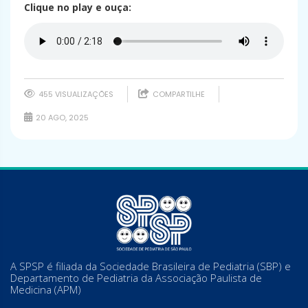
Clique no play e ouça:
455 VISUALIZAÇÕES
COMPARTILHE
20 AGO, 2025
A SPSP é filiada da Sociedade Brasileira de Pediatria (SBP) e
Departamento de Pediatria da Associação Paulista de
Medicina (APM)