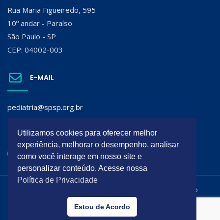
Rua Maria Figueiredo, 595
10º andar - Paraíso
São Paulo - SP
CEP: 04002-003
E-MAIL
pediatria@spsp.org.br
SIGA A SPSP:
Utilizamos cookies para oferecer melhor
experiência, melhorar o desempenho, analisar
como você interage em nosso site e
personalizar conteúdo. Acesse nossa
Política de Privacidade
Todos os direitos reservados. É permitida a reprodução do
conteúdo desta página desde que citada a origem.
Estou de Acordo
Desenvolvido por