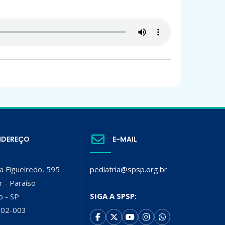
NDEREÇO
E-MAIL
a Figueiredo, 595
pediatria@spsp.org.br
r - Paraíso
SIGA A SPSP:
o - SP
002-003