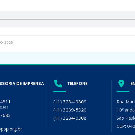
O, 2025
SSORIA DE IMPRENSA
TELEFONE
E
-4811
(11) 3284-9809
Rua Mari
iguez
(11) 3289-5320
10º anda
-7683
(11) 3284-0308
São Paul
CEP: 04
psp.org.br