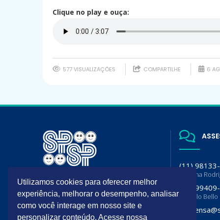
Clique no play e ouça:
577 VISUALIZAÇÕES
COMPARTILHE
6 AG
ASSE
(11) 98133
Luciana Rodr
A SPSP é filiada da Sociedade
Utilizamos cookies para oferecer melhor
(11) 99409
Brasileira de Pediatria (SBP) e
experiência, melhorar o desempenho, analisar
Flavia lo Bello
Departamento de Pediatria da
como você interage em nosso site e
Associação Paulista de Medicina
imprensa@s
(APM)
personalizar conteúdo. Acesse nossa