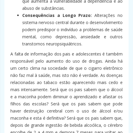
que aumenta a vulnerabilidade à dependência e ao
abuso de substâncias.
Consequências a Longo Prazo:
Alterações no
sistema nervoso central durante o desenvolvimento
podem predispor o indivíduo a problemas de saúde
mental, como depressão, ansiedade e outros
transtornos neuropsiquiátricos.
A falta de informação dos pais e adolescentes é também
responsável pelo aumento do uso de drogas. Ainda há
um certo clima na sociedade de que o cigarro eletrônico
não faz mal à saúde, mas isto não é verdade. As doenças
relacionadas ao tabaco estão aparecendo mais cedo e
mais intensamente. Será que os pais sabem que o álcool
e a maconha podem diminuir o aprendizado e afastar os
filhos das escolas? Será que os pais sabem que pode
haver destruição cerebral com o uso de álcool e/ou
maconha e esta é definitiva? Será que os pais sabem que,
depois de grande ingestão de bebida alcoólica, o cérebro
encolhe de 2 a 4 mm e demora 7 meses para voltar ao