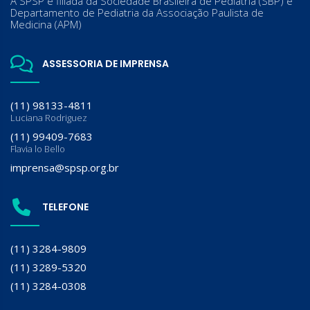
A SPSP é filiada da Sociedade Brasileira de Pediatria (SBP) e
Departamento de Pediatria da Associação Paulista de
Medicina (APM)
ASSESSORIA DE IMPRENSA
(11) 98133-4811
Luciana Rodriguez
(11) 99409-7683
Flavia lo Bello
imprensa@spsp.org.br
TELEFONE
(11) 3284-9809
(11) 3289-5320
(11) 3284-0308