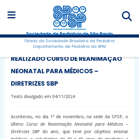
Sociedade de Pediatria de São Paulo
Filiada da Sociedade Brasileira de Pediatria
Departamento de Pediatria da APM
REALIZADO CURSO DE REANIMAÇÃO
NEONATAL PARA MÉDICOS –
DIRETRIZES SBP
Texto divulgado em 04/11/2024
Aconteceu, no dia 1º de novembro, na sede da SPSP, o
último
Curso de Reanimação Neonatal para Médicos –
Diretrizes SBP
do ano, que teve por objetivo ensinar
médicos e estudantes de 5º e 6º anos de medicina a