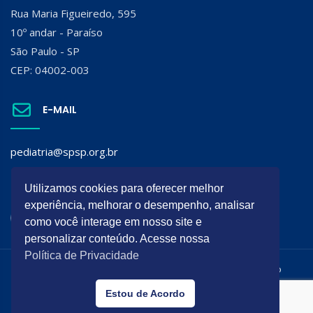
Rua Maria Figueiredo, 595
10º andar - Paraíso
São Paulo - SP
CEP: 04002-003
E-MAIL
pediatria@spsp.org.br
SIGA A SPSP:
Utilizamos cookies para oferecer melhor
experiência, melhorar o desempenho, analisar
como você interage em nosso site e
personalizar conteúdo. Acesse nossa
Política de Privacidade
Todos os direitos reservados. É permitida a reprodução do
conteúdo desta página desde que citada a origem.
Estou de Acordo
Desenvolvido por