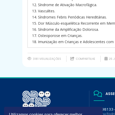
Síndrome de Ativação Macrofágica.
Vasculites.
Síndromes Febris Periódicas Hereditárias.
Dor Músculo-esquelética Recorrente em Mem
Síndrome da Amplificação Dolorosa.
Osteoporose em Crianças.
Imunização em Crianças e Adolescentes com
3181 VISUALIZAÇÕES
COMPARTILHE
25 J
ASSE
(11) 98133
Luciana Rodr
Utilizamos cookies para oferecer melhor