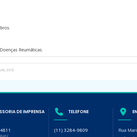
bros.
 Doenças Reumáticas.
UN, 2012
SSORIA DE IMPRENSA
TELEFONE
E
-4811
(11) 3284-9809
Rua Mari
iguez