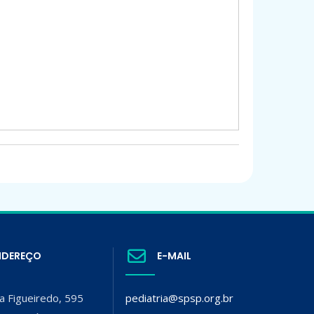
NDEREÇO
E-MAIL
a Figueiredo, 595
pediatria@spsp.org.br