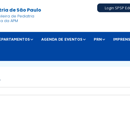
Login SPSP Ed
ria de São Paulo
leira de Pediatria
ia da APM
EPARTAMENTOS
AGENDA DE EVENTOS
PRN
IMPREN
A