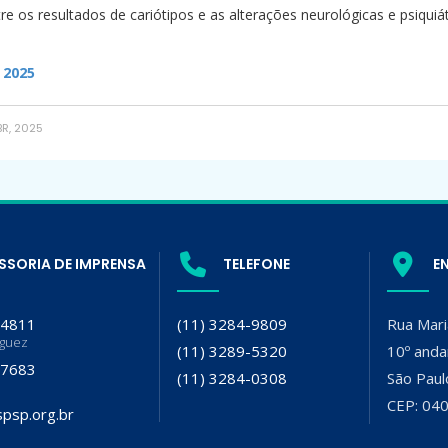
re os resultados de cariótipos e as alterações neurológicas e psiqu
 2025
BR, 2025
SSORIA DE IMPRENSA
TELEFONE
E
-4811
(11) 3284-9809
Rua Mari
iguez
(11) 3289-5320
10º anda
-7683
(11) 3284-0308
São Paul
CEP: 04
psp.org.br