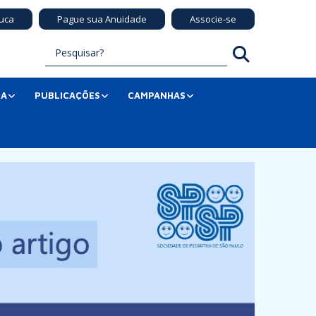
uca
Pague sua Anuidade
Associe-se
SA
PUBLICAÇÕES
CAMPANHAS