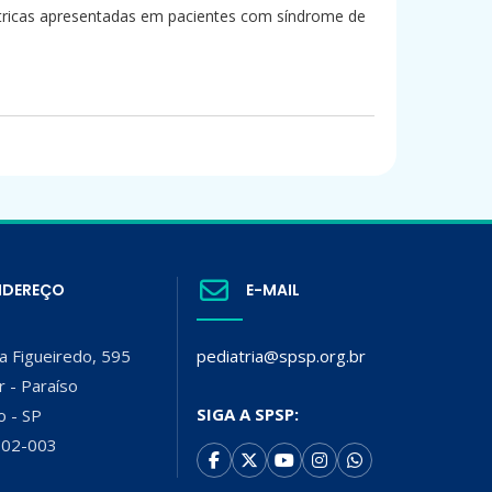
iátricas apresentadas em pacientes com síndrome de
NDEREÇO
E-MAIL
a Figueiredo, 595
pediatria@spsp.org.br
r - Paraíso
SIGA A SPSP:
o - SP
002-003