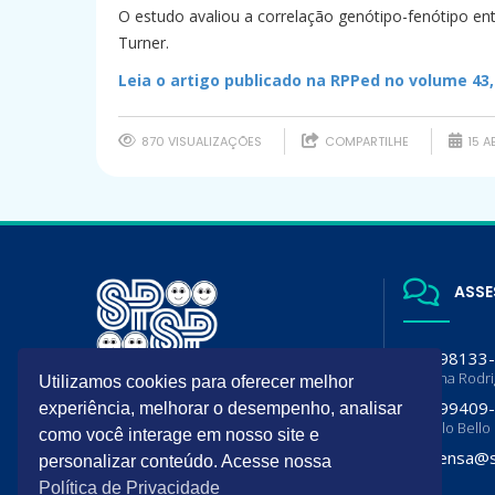
O estudo avaliou a correlação genótipo-fenótipo ent
Turner.
Leia o artigo publicado na RPPed no volume 43,
870 VISUALIZAÇÕES
COMPARTILHE
15 A
ASSE
(11) 98133
Luciana Rodr
Utilizamos cookies para oferecer melhor
A SPSP é filiada da Sociedade
(11) 99409
experiência, melhorar o desempenho, analisar
Brasileira de Pediatria (SBP) e
Flavia lo Bello
Departamento de Pediatria da
como você interage em nosso site e
Associação Paulista de Medicina
imprensa@s
personalizar conteúdo. Acesse nossa
(APM)
Política de Privacidade