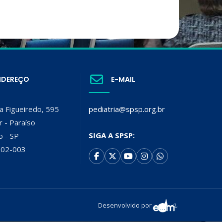
NDEREÇO
E-MAIL
a Figueiredo, 595
pediatria@spsp.org.br
r - Paraíso
SIGA A SPSP:
o - SP
002-003
Desenvolvido por