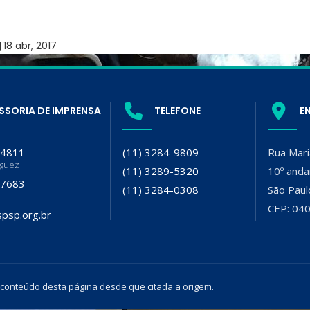
18 abr, 2017
SSORIA DE IMPRENSA
TELEFONE
E
-4811
(11) 3284-9809
Rua Mari
iguez
(11) 3289-5320
10º anda
-7683
(11) 3284-0308
São Paul
CEP: 04
psp.org.br
 conteúdo desta página desde que citada a origem.