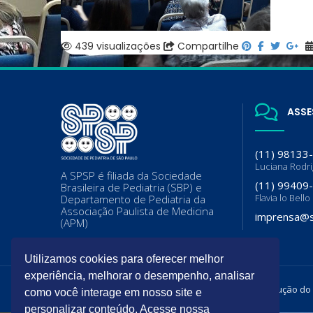
439 visualizações
Compartilhe
ASSE
(11) 98133
Luciana Rodr
A SPSP é filiada da Sociedade
(11) 99409
Brasileira de Pediatria (SBP) e
Flavia lo Bello
Departamento de Pediatria da
Associação Paulista de Medicina
imprensa@s
(APM)
Utilizamos cookies para oferecer melhor
experiência, melhorar o desempenho, analisar
Todos os direitos reservados. É permitida a reprodução do
como você interage em nosso site e
personalizar conteúdo. Acesse nossa