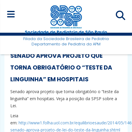
Sociedade de Pediatria de São Paulo
Filiada da Sociedade Brasileira de Pediatria
Departamento de Pediatria da APM
SENADO APROVA PROJETO QUE
TORNA OBRIGATÓRIO O “TESTE DA
LINGUINHA” EM HOSPITAIS
Senado aprova projeto que torna obrigatório o “teste da
linguinha” em hospitais. Veja a posição da SPSP sobre a
Lei.
Leia
em:
http://www1.folha.uol.com.br/equilibrioesaude/2014/05/14
senado-aprova-projeto-de-lei-do-teste-da-linguinha.shtml