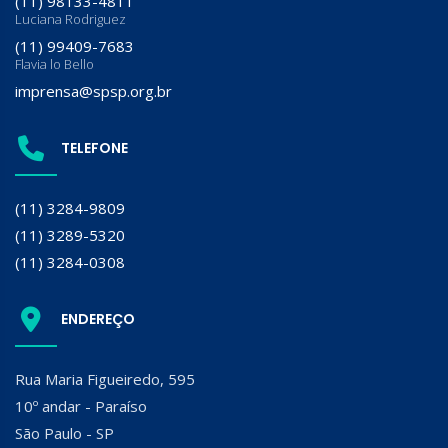
(11) 98133-4811
Luciana Rodriguez
(11) 99409-7683
Flavia lo Bello
imprensa@spsp.org.br
TELEFONE
(11) 3284-9809
(11) 3289-5320
(11) 3284-0308
ENDEREÇO
Rua Maria Figueiredo, 595
10º andar - Paraíso
São Paulo - SP