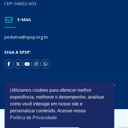
CEP: 04002-003
E-MAIL
pediatria@spsp.org.br
SIGA A SPSP:
Todos os direitos reservados. É permitida a reprodução do
Utilizamos cookies para oferecer melhor
conteúdo desta página desde que citada a origem.
experiência, melhorar o desempenho, analisar
Desenvolvido por
como você interage em nosso site e
personalizar conteúdo. Acesse nossa
Política de Privacidade