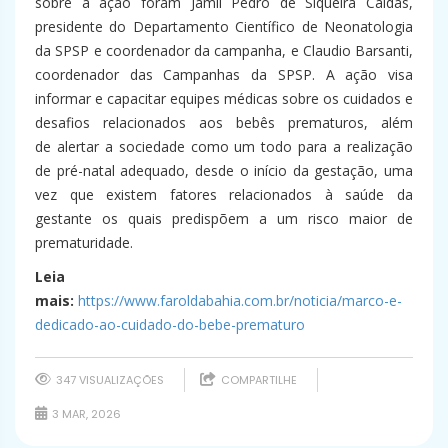
sobre a ação foram Jamil Pedro de Siqueira Caldas,
presidente do Departamento Científico de Neonatologia
da SPSP e coordenador da campanha, e Claudio Barsanti,
coordenador das Campanhas da SPSP. A ação visa
informar e capacitar equipes médicas sobre os cuidados e
desafios relacionados aos bebês prematuros, além
de alertar a sociedade como um todo para a realização
de pré-natal adequado, desde o início da gestação, uma
vez que existem fatores relacionados à saúde da
gestante os quais predispõem a um risco maior de
prematuridade.
Leia
mais:
https://www.faroldabahia.com.br/noticia/marco-e-
dedicado-ao-cuidado-do-bebe-prematuro
347 VISUALIZAÇÕES
COMPARTILHE
3 MAR, 2026