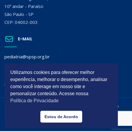
10º andar - Paraíso
São Paulo - SP
CEP: 04002-003
E-MAIL
pediatria@spsp.org.br
SIGA A SPSP:
Utilizamos cookies para oferecer melhor
experiência, melhorar o desempenho, analisar
como você interage em nosso site e
personalizar conteúdo. Acesse nossa
Política de Privacidade
Todos os direitos reservados. É permitida a reprodução do
conteúdo desta página desde que citada a origem.
Estou de Acordo
Desenvolvido por