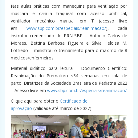
Nas aulas práticas com manequins para ventilação por
máscara e cânula traqueal com acesso umbilical,
ventilador mecânico manual em T (acesso livre
em
www.sbp.com.br/especiais/reanimacao/
), cada
instrutor credenciado do PRN-SBP – Antonio Carlos de
Moraes, Bettina Barbosa Figueira e Silvia Heloisa M.
Loffredo – ministrou o treinamento para o máximo de 8
médicos/enfermeiros.
Material didático para leitura – Documento Científico:
Reanimação do Prematuro <34 semanas em sala de
parto: Diretrizes da Sociedade Brasileira de Pediatria 2022
– Acesso livre em
www.sbp.com.br/especiais/reanimacao/
Clique aqui para obter o
Certificado de
aprovação
(validade até março de 2027).