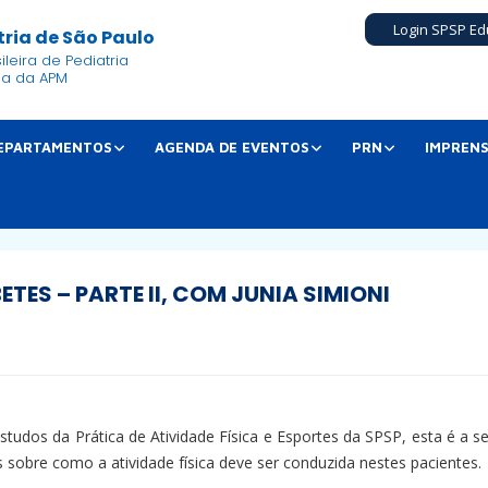
Login SPSP Ed
ria de São Paulo
leira de Pediatria
ia da APM
EPARTAMENTOS
AGENDA DE EVENTOS
PRN
IMPREN
ETES – PARTE II, COM JUNIA SIMIONI
studos da Prática de Atividade Física e Esportes da SPSP, esta é a 
 sobre como a atividade física deve ser conduzida nestes pacientes.