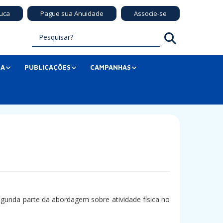
uca
Pague sua Anuidade
Associe-se
SA
PUBLICAÇÕES
CAMPANHAS
segunda parte da abordagem sobre atividade física no