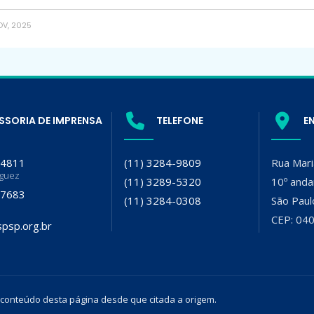
V, 2025
SSORIA DE IMPRENSA
TELEFONE
E
-4811
(11) 3284-9809
Rua Mari
iguez
(11) 3289-5320
10º anda
-7683
(11) 3284-0308
São Paul
CEP: 04
psp.org.br
 conteúdo desta página desde que citada a origem.