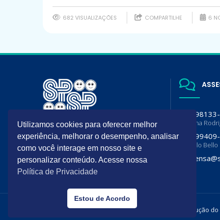
682 VISUALIZAÇÕES
COMPARTILHE
6 NO
ASSE
(11) 98133
Luciana Rodr
Utilizamos cookies para oferecer melhor
A SPSP é filiada da Sociedade
(11) 99409
experiência, melhorar o desempenho, analisar
Brasileira de Pediatria (SBP) e
Flavia lo Bello
Departamento de Pediatria da
como você interage em nosso site e
Associação Paulista de Medicina
imprensa@s
personalizar conteúdo. Acesse nossa
(APM)
Política de Privacidade
Estou de Acordo
Todos os direitos reservados. É permitida a reprodução do