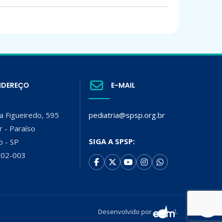
NDEREÇO
E-MAIL
a Figueiredo, 595
pediatria@spsp.org.br
r - Paraíso
SIGA A SPSP:
o - SP
002-003
Desenvolvido por