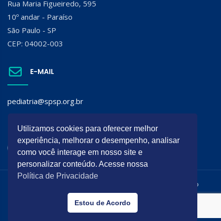
Rua Maria Figueiredo, 595
10º andar - Paraíso
São Paulo - SP
CEP: 04002-003
E-MAIL
pediatria@spsp.org.br
SIGA A SPSP:
Utilizamos cookies para oferecer melhor
experiência, melhorar o desempenho, analisar
como você interage em nosso site e
personalizar conteúdo. Acesse nossa
Política de Privacidade
Todos os direitos reservados. É permitida a reprodução do
conteúdo desta página desde que citada a origem.
Estou de Acordo
Desenvolvido por