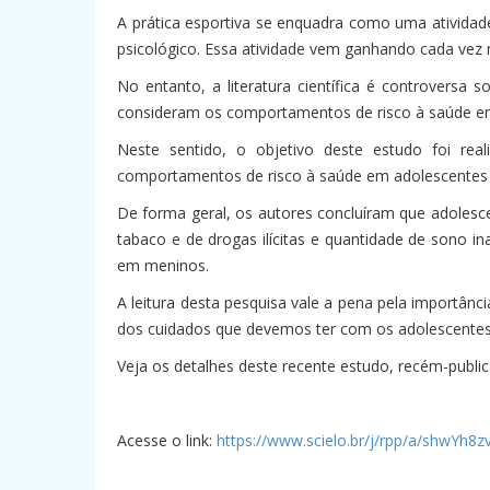
A prática esportiva se enquadra como uma atividade
psicológico. Essa atividade vem ganhando cada vez m
No entanto, a literatura científica é controversa
consideram os comportamentos de risco à saúde em
Neste sentido, o objetivo deste estudo foi rea
comportamentos de risco à saúde em adolescentes
De forma geral, os autores concluíram que adoles
tabaco e de drogas ilícitas e quantidade de sono i
em meninos.
A leitura desta pesquisa vale a pena pela importân
dos cuidados que devemos ter com os adolescentes, 
Veja os detalhes deste recente estudo, recém-publica
Acesse o link:
https://www.scielo.br/j/rpp/a/shwYh