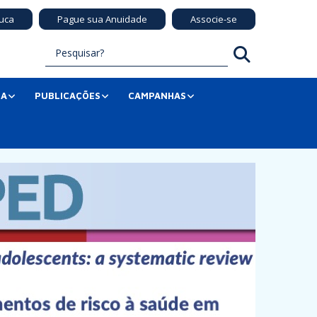
uca
Pague sua Anuidade
Associe-se
SA
PUBLICAÇÕES
CAMPANHAS