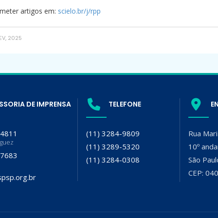
meter artigos em:
scielo.br/j/rpp
EV, 2025
SSORIA DE IMPRENSA
TELEFONE
E
-4811
(11) 3284-9809
Rua Mari
iguez
(11) 3289-5320
10º anda
-7683
(11) 3284-0308
São Paul
CEP: 04
psp.org.br