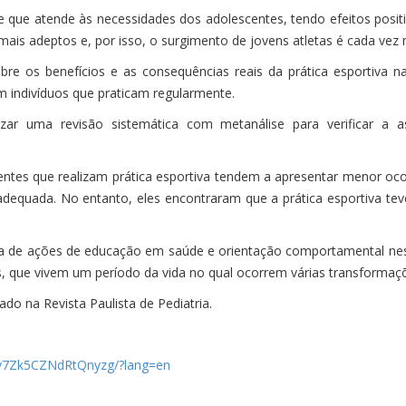
 que atende às necessidades dos adolescentes, tendo efeitos positivo
ais adeptos e, por isso, o surgimento de jovens atletas é cada vez 
 sobre os benefícios e as consequências reais da prática esportiva
 indivíduos que praticam regularmente.
lizar uma revisão sistemática com metanálise para verificar a 
centes que realizam prática esportiva tendem a apresentar menor o
nadequada. No entanto, eles encontraram que a prática esportiva te
cia de ações de educação em saúde e orientação comportamental nes
que vivem um período da vida no qual ocorrem várias transformaçõe
do na Revista Paulista de Pediatria.
8zv7Zk5CZNdRtQnyzg/?lang=en