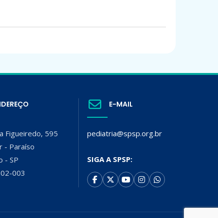
NDEREÇO
E-MAIL
a Figueiredo, 595
pediatria@spsp.org.br
r - Paraíso
SIGA A SPSP:
o - SP
002-003