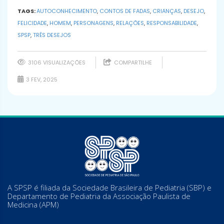
TAGS:
AUTOCONHECIMENTO
,
CONTOS DE FADAS
,
CRIANÇAS
,
DESEJO
,
FELICIDADE
,
HOMEM
,
PERSONAGENS
,
RELAÇÕES
,
RESPONSABILIDADE
,
SPSP
,
TRÊS DESEJOS
3106 VISUALIZAÇÕES
COMPARTILHE
3 FEV, 2025
A SPSP é filiada da Sociedade Brasileira de Pediatria (SBP) e
Departamento de Pediatria da Associação Paulista de
Medicina (APM)