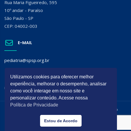
Rua Maria Figueiredo, 595
10º andar - Paraíso
São Paulo - SP
CEP: 04002-003
E-MAIL
pediatria@spsp.org.br
SIGA A SPSP:
Utilizamos cookies para oferecer melhor
experiência, melhorar o desempenho, analisar
como você interage em nosso site e
personalizar conteúdo. Acesse nossa
Política de Privacidade
Todos os direitos reservados. É permitida a reprodução do
conteúdo desta página desde que citada a origem.
Estou de Acordo
Desenvolvido por