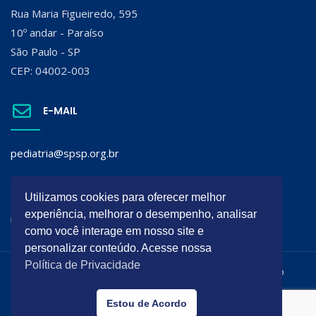
Rua Maria Figueiredo, 595
10º andar - Paraíso
São Paulo - SP
CEP: 04002-003
E-MAIL
pediatria@spsp.org.br
SIGA A SPSP:
Utilizamos cookies para oferecer melhor
experiência, melhorar o desempenho, analisar
como você interage em nosso site e
personalizar conteúdo. Acesse nossa
Política de Privacidade
Todos os direitos reservados. É permitida a reprodução do
conteúdo desta página desde que citada a origem.
Estou de Acordo
Desenvolvido por