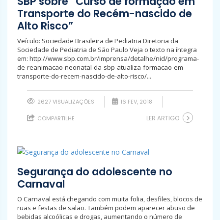
SBP sobre “Curso de formação em
Transporte do Recém-nascido de
Alto Risco”
Veículo: Sociedade Brasileira de Pediatria Diretoria da
Sociedade de Pediatria de São Paulo Veja o texto na íntegra
em: http://www.sbp.com.br/imprensa/detalhe/nid/programa-
de-reanimacao-neonatal-da-sbp-atualiza-formacao-em-
transporte-do-recem-nascido-de-alto-risco/...
2627 VISUALIZAÇÕES
16 FEV, 2018
LER ARTIGO
COMPARTILHE
Segurança do adolescente no
Carnaval
O Carnaval está chegando com muita folia, desfiles, blocos de
ruas e festas de salão. Também podem aparecer abuso de
bebidas alcoólicas e drogas, aumentando o número de